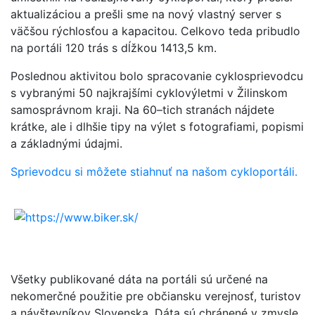
aktualizáciou a prešli sme na nový vlastný server s
väčšou rýchlosťou a kapacitou. Celkovo teda pribudlo
na portáli 120 trás s dĺžkou 1413,5 km.
Poslednou aktivitou bolo spracovanie cyklosprievodcu
s vybranými 50 najkrajšími cyklovýletmi v Žilinskom
samosprávnom kraji. Na 60–tich stranách nájdete
krátke, ale i dlhšie tipy na výlet s fotografiami, popismi
a základnými údajmi.
Sprievodcu si môžete stiahnuť na našom cykloportáli.
Všetky publikované dáta na portáli sú určené na
nekomerčné použitie pre občiansku verejnosť, turistov
a návštevníkov Slovenska. Dáta sú chránené v zmysle