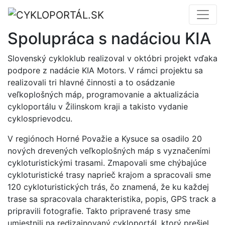
Spolupráca s nadáciou KIA
Slovenský cykloklub realizoval v októbri projekt vďaka
podpore z nadácie KIA Motors. V rámci projektu sa
realizovali tri hlavné činnosti a to osádzanie
veľkoplošných máp, programovanie a aktualizácia
cykloportálu v Žilinskom kraji a takisto vydanie
cyklosprievodcu.
V regiónoch Horné Považie a Kysuce sa osadilo 20
nových drevených veľkoplošných máp s vyznačeními
cykloturistickými trasami. Zmapovali sme chýbajúce
cykloturistické trasy naprieč krajom a spracovali sme
120 cykloturistických trás, čo znamená, že ku každej
trase sa spracovala charakteristika, popis, GPS track a
pripravili fotografie. Takto pripravené trasy sme
umiestnili na redizajnovaný cykloportál, ktorý prešiel