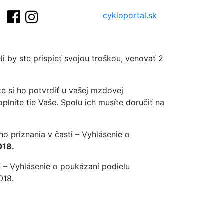
cykloportal.sk
li by ste prispieť svojou troškou, venovať 2
te si ho potvrdiť u vašej mzdovej
plníte tie Vaše. Spolu ich musíte doručiť na
ho priznania v časti – Vyhlásenie o
018.
ti – Vyhlásenie o poukázaní podielu
018.