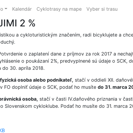
fo
Kalendár
Cyklotrasy na mape
Vyber si trasu
IMI 2 %
istikou a cykloturistickým značením, radi bicyklujete a chce
oduchý.
– Potvrdenie o zaplatení dane z príjmov za rok 2017 a nechaj
 Vyhlásenie o poukázaní 2%, predvyplnené sú údaje o SCK, do
 do 30. apríla 2018.
fyzická osoba alebo podnikateľ,
stačí v oddieli XII. daňové
ov FO doplniť údaje o SCK, podať ho musíte
do 31. marca 2
rávnická osoba,
stačí v časti IV.daňového priznania v čas
e o Slovenskom cykloklube. Podať ho musíte do 31. marca 2
KB