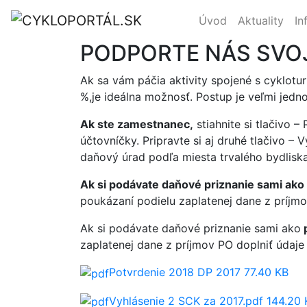
Úvod
Aktuality
In
PODPORTE NÁS SVOJ
Ak sa vám páčia aktivity spojené s cyklotur
%,je ideálna možnosť. Postup je veľmi jedn
Ak ste zamestnanec,
stiahnite si tlačivo 
účtovníčky. Pripravte si aj druhé tlačivo –
daňový úrad podľa miesta trvalého bydliska
Ak si podávate daňové priznanie sami ako 
poukázaní podielu zaplatenej dane z príjm
Ak si podávate daňové priznanie sami ako
p
zaplatenej dane z príjmov PO doplniť údaj
Potvrdenie 2018 DP 2017
77.40 KB
Vyhlásenie 2 SCK za 2017.pdf
144.20 