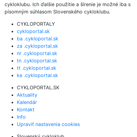
cykloklubu. Ich ďalšie použitie a šírenie je možné iba s
písomným súhlasom Slovenského cykloklubu.
CYKLOPORTALY
cykloportal.sk
ba .cykloportal.sk
za .cykloportal.sk
nr .cykloportal.sk
tn .cykloportal.sk
tt .cykloportal.sk
ke .cykloportal.sk
CYKLOPORTAL.SK
Aktuality
Kalendár
Kontakt
Info
Upraviť nastavenia cookies
Slovenský cykloklub