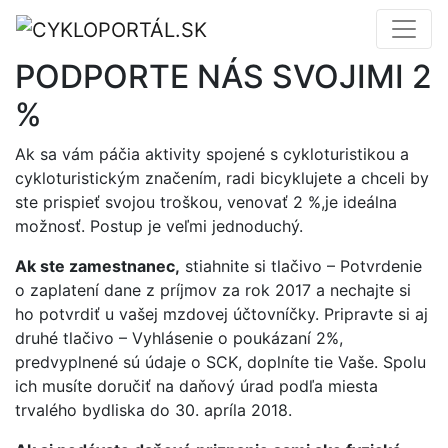
PODPORTE NÁS SVOJIMI 2
%
Ak sa vám páčia aktivity spojené s cykloturistikou a
cykloturistickým značením, radi bicyklujete a chceli by
ste prispieť svojou troškou, venovať 2 %,je ideálna
možnosť. Postup je veľmi jednoduchý.
Ak ste zamestnanec,
stiahnite si tlačivo – Potvrdenie
o zaplatení dane z príjmov za rok 2017 a nechajte si
ho potvrdiť u vašej mzdovej účtovníčky. Pripravte si aj
druhé tlačivo – Vyhlásenie o poukázaní 2%,
predvyplnené sú údaje o SCK, doplníte tie Vaše. Spolu
ich musíte doručiť na daňový úrad podľa miesta
trvalého bydliska do 30. apríla 2018.