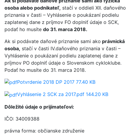
Ak si podávate daňové priznanie sami ako fyzická
osoba alebo podnikateľ,
stačí v oddieli XII. daňového
priznania v časti – Vyhlásenie o poukázaní podielu
zaplatenej dane z príjmov FO doplniť údaje o SCK,
podať ho musíte
do 31. marca 2018.
Ak si podávate daňové priznanie sami ako
právnická
osoba,
stačí v časti IV.daňového priznania v časti –
Vyhlásenie o poukázaní podielu zaplatenej dane z
príjmov PO doplniť údaje o Slovenskom cykloklube.
Podať ho musíte do 31. marca 2018.
Potvrdenie 2018 DP 2017
77.40 KB
Vyhlásenie 2 SCK za 2017.pdf
144.20 KB
Dôležité údaje o prijímateľovi:
IČO: 34009388
právna forma: občianske združenie