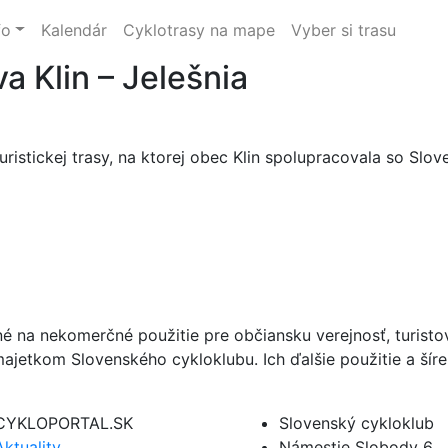
fo
Kalendár
Cyklotrasy na mape
Vyber si trasu
a Klin – Jelešnia
istickej trasy, na ktorej obec Klin spolupracovala so Slo
né na nekomerčné použitie pre občiansku verejnosť, turist
ajetkom Slovenského cykloklubu. Ich ďalšie použitie a ší
CYKLOPORTAL.SK
Slovenský cykloklub
Aktuality
Námestie Slobody 6