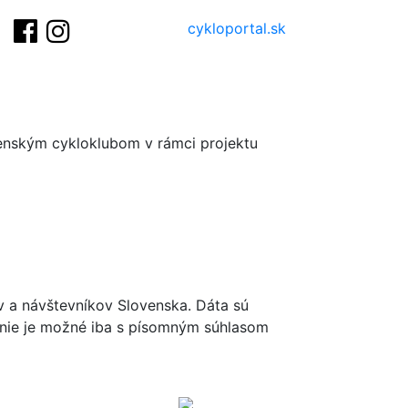
cykloportal.sk
venským cykloklubom v rámci projektu
ov a návštevníkov Slovenska. Dáta sú
renie je možné iba s písomným súhlasom