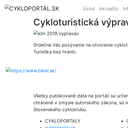
Úvod
Aktuality
In
Cykloturistická výprav
Srdečne Vás pozývame na otvorenie cyklotur
Turistika bez hraníc.
Všetky publikované dáta na portáli sú urče
chránené v zmysle autorského zákona, sú m
Slovenského cykloklubu.
CYKLOPORTALY
cykloportal.sk