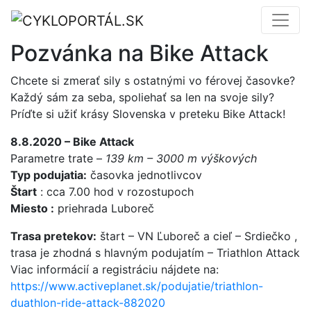
Pozvánka na Bike Attack
Chcete si zmerať sily s ostatnými vo férovej časovke?
Každý sám za seba, spoliehať sa len na svoje sily?
Príďte si užiť krásy Slovenska v preteku Bike Attack!
8.8.2020 – Bike Attack
Parametre trate –
139 km – 3000 m výškových
Typ podujatia:
časovka jednotlivcov
Štart
: cca 7.00 hod v rozostupoch
Miesto :
priehrada Luboreč
Trasa pretekov:
štart – VN Ľuboreč a cieľ – Srdiečko ,
trasa je zhodná s hlavným podujatím – Triathlon Attack
Viac informácií a registráciu nájdete na:
https://www.activeplanet.sk/podujatie/triathlon-
duathlon-ride-attack-882020