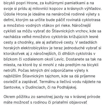
bicykli popri Hrone, za kultúrnymi pamiatkami a na
svoje si prídu aj milovníci kopcov a krásnych výhľadov.
Údolie Hrona je ideálne na nenáročné rodinné výlety s
deťmi, ktorým sa určite bude páčiť rovinatá cyklotrasa
a množstvo vodných vtákov pri rieke. Náročnejší
cyklisti sa môžu vybrať do Štiavnických vrchov, kde sa
nachádza veľké množstvo cyklotrás križujúcich lesné
cesty a chodníky, ale aj asfaltové cesty. V sedadlách
horských elektrobicyklov je teraz jednoduché vybrať si
ktorúkoľvek aj z náročnejších, či dlhších cyklotrás v
blízkom či vzdialenom okolí Levíc. Dostanete sa tak na
miesta, na ktoré by si mnohí z nás predtým na bicykli
netrúfli. Počas letných dní odporúčame výlety k
najbližším Štiavnickým tajchom, kde sa dá príjemne
osviežiť a zaplávať. Termálnu a liečivú vodu nájdete na
Santovke, v Dudinciach, či na Podhájskej.
Okrem pôžitku zo samotnej jazdy na v krásnej prírode
máte možnosť s rodinou či priateľmi objavovať