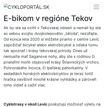
E-bikom v regióne Tekov
Ak by ste sa ocitli v Tekovskej oblasti a nemali by ste
so sebou svojho dvojkolesového „tátoša“, nezúfajte.
Od konca leta 2020 si môžete priamo v centre Levíc
zapožičať bicykel alebo eletrobicykel a vďaka tomu
tak spoznať i krásy tekovskej prírody. Dnes už
nemusíte mať Saganove nohy, aby ste s rodinou či
priateľmi mohli objavovať krásy Štiavnických vrchov,
Pohronského Inovca, či Ipeľskej pahorkatiny. V
sedadlách horských elektrobicyklov je teraz totiž
hračka navštíviť mnohé krásne vyhliadky a zároveň
toho vidieť a zažiť viac.
Cyklotrasy v okolí Levíc
poskytujú možnosť výletu na