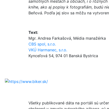
samotných mestách a obciach, i o rôznych i
knihe, ako aj popisy k fotografiám, budú ni
Beňová. Podľa jej slov sa môžu na vytvorení
Text:
Mgr. Andrea Farkašová, Média manažérka
CBS spol, s.r.o.
VKÚ Harmanec, s.r.o.
Kynceľová 54, 974 01 Banská Bystrica
Všetky publikované dáta na portáli sú urče
chránené v zmysle autorského zákona, sú m