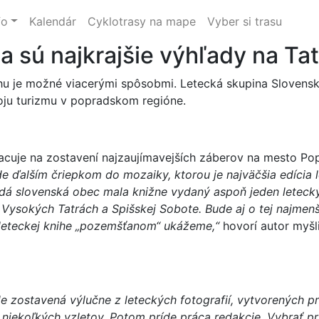
fo
Kalendár
Cyklotrasy na mape
Vyber si trasu
a sú najkrajšie výhľady na Ta
 je možné viacerými spôsobmi. Letecká skupina Slovensko
oju turizmu v popradskom regióne.
racuje na zostavení najzaujímavejších záberov na mesto Po
e ďalším čriepkom do mozaiky, ktorou je najväčšia edícia 
dá slovenská obec mala knižne vydaný aspoň jeden letecký z
Vysokých Tatrách a Spišskej Sobote. Bude aj o tej najmen
o leteckej knihe „pozemšťanom“ ukážeme,“
hovorí autor myšli
e zostavená výlučne z leteckých fotografií, vytvorených p
niekoľkých vzletov. Potom príde práca redakcie. Vybrať pr