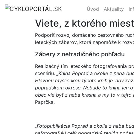
Úvod
Aktuality
In
Viete, z ktorého miest
Podporiť rozvoj domáceho cestovného ruchu
leteckých záberov, ktorá napomôže k rozv
Zábery z netradičného pohľadu
Realizačný tím leteckého fotografovania p
scenériu.
„Kniha Poprad a okolie z neba bud
Hlavnou myšlienkou týchto kníh je, aby kaž
popradskom okrese. Nebude to kniha len o 
obec vie byť z neba krásna a my to v tejt
Paprčka.
„Fotopublikácia Poprad a okolie z neba bud
nafotografujú celý popradský región počas 