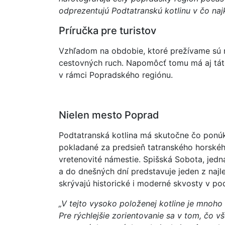
odprezentujú Podtatranskú kotlinu v čo naj
Príručka pre turistov
Vzhľadom na obdobie, ktoré prežívame sú 
cestovných ruch. Napomôcť tomu má aj táto
v rámci Popradského regiónu.
Nielen mesto Poprad
Podtatranská kotlina má skutočne čo ponúkn
pokladané za predsieň tatranského horskéh
vretenovité námestie. Spišská Sobota, jedn
a do dnešných dní predstavuje jeden z naj
skrývajú historické i moderné skvosty v po
„V tejto vysoko položenej kotline je mnoho 
Pre rýchlejšie zorientovanie sa v tom, čo v