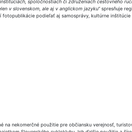
nštitúciách, spoločnostiach či združeniach cestovného ruc
elen v slovenskom, ale aj v anglickom jazyku“
spresňuje reg
 fotopublikácie podieľať aj samosprávy, kultúrne inštitúcie 
né na nekomerčné použitie pre občiansku verejnosť, turist
ajetkom Slovenského cykloklubu. Ich ďalšie použitie a ší