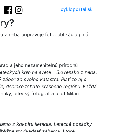
cykloportal.sk
try?
 z neba pripravuje fotopublikáciu plnú
prad a jeho nezameniteľnú prírodnú
leteckých kníh na svete – Slovensko z neba.
áber zo svojho katastra. Platí to aj o
šej dedinke tohoto krásneho regiónu. Každá
enky, letecký fotograf a pilot Milan
riamo z kokpitu lietadla. Letecké posádky
ibližne stodvadsať záberov, ktoré