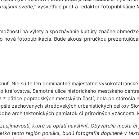
krajšom svetle,“
vysvetľuje pilot a redaktor fotopublikácie 
možnosti na výlety a spoznávanie kultúry značne obmedze
 nová fotopublikácia. Bude akousi príručkou prezentujúca
uť. Nie sú to len dominantné majestátne vysokotatranské št
o kráľovstva. Samotné ulice historického mestského centra
a z pätice popradských mestských častí, bola po stáročia 
lepšie zachovaných stredovekých urbanistických celkov Slo
dobe architektonických pamiatok či prírodných vzácností, k
zaujímavostí, ktoré sa oplatí navštíviť. Obyvatelia mesta či
šetko tento región ponúka, budú fotografie doplnené v texto