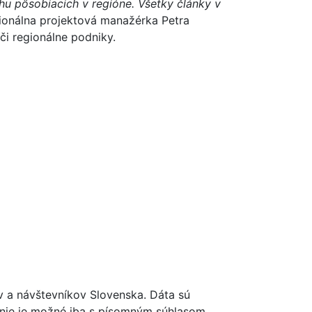
hu pôsobiacich v regióne. Všetky články v
ionálna projektová manažérka Petra
či regionálne podniky.
ov a návštevníkov Slovenska. Dáta sú
renie je možné iba s písomným súhlasom