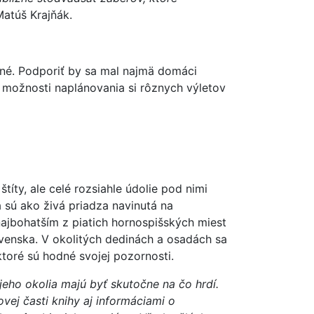
Matúš Krajňák.
né. Podporiť by sa mal najmä domáci
 možnosti naplánovania si rôznych výletov
íty, ale celé rozsiahle údolie pod nimi
 sú ako živá priadza navinutá na
najbohatším z piatich hornospišských miest
venska. V okolitých dedinách a osadách sa
toré sú hodné svojej pozornosti.
 jeho okolia majú byť skutočne na čo hrdí.
vej časti knihy aj informáciami o