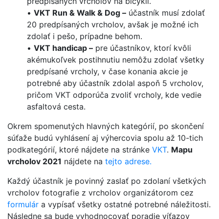
predpísaných vrcholov na bicykli.
•
VKT Run & Walk & Dog –
účastník musí zdolať
20 predpísaných vrcholov, avšak je možné ich
zdolať i pešo, prípadne behom.
•
VKT handicap –
pre účastníkov, ktorí kvôli
akémukoľvek postihnutiu nemôžu zdolať všetky
predpísané vrcholy, v čase konania akcie je
potrebné aby účastník zdolal aspoň 5 vrcholov,
pričom VKT odporúča zvoliť vrcholy, kde vedie
asfaltová cesta.
Okrem spomenutých hlavných kategórií, po skončení
súťaže budú vyhlásení aj výhercovia spolu až 10-tich
podkategórií, ktoré nájdete na stránke
VKT
.
Mapu
vrcholov 2021
nájdete na
tejto adrese.
Každý účastník je povinný zaslať po zdolaní všetkých
vrcholov fotografie z vrcholov organizátorom cez
formulár
a vypísať všetky ostatné potrebné náležitosti.
Následne sa bude vyhodnocovať poradie víťazov