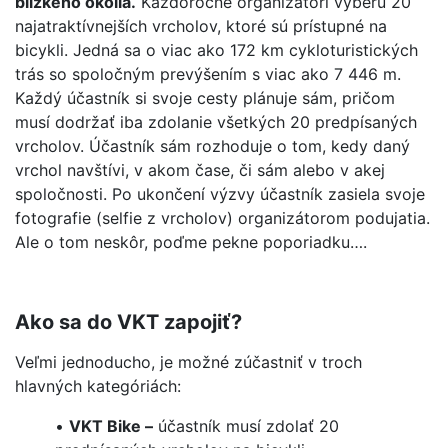
blízkeho okolia.
Každoročne organizátori vyberú 20
najatraktívnejších vrcholov, ktoré sú prístupné na
bicykli. Jedná sa o viac ako 172 km cykloturistických
trás so spoločným prevýšením s viac ako 7 446 m.
Každý účastník si svoje cesty plánuje sám, pričom
musí dodržať iba zdolanie všetkých 20 predpísaných
vrcholov. Účastník sám rozhoduje o tom, kedy daný
vrchol navštívi, v akom čase, či sám alebo v akej
spoločnosti. Po ukončení výzvy účastník zasiela svoje
fotografie (selfie z vrcholov) organizátorom podujatia.
Ale o tom neskôr, poďme pekne poporiadku….
Ako sa do VKT zapojiť?
Veľmi jednoducho, je možné zúčastniť v troch
hlavných kategóriách:
•
VKT Bike –
účastník musí zdolať 20