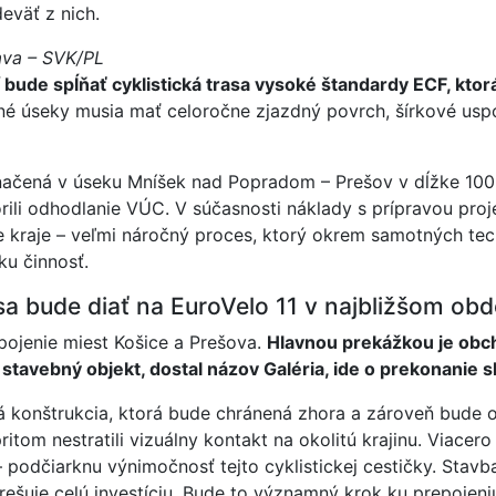
deväť z nich.
ava – SVK/PL
bude spĺňať cyklistická trasa vysoké štandardy ECF, ktor
 úseky musia mať celoročne zjazdný povrch, šírkové uspor
yznačená v úseku Mníšek nad Popradom – Prešov v dĺžke 1
orili odhodlanie VÚC. V súčasnosti náklady s prípravou pro
e kraje – veľmi náročný proces, ktorý okrem samotných te
ku činnosť.
sa bude diať na EuroVelo 11 v najbližšom obd
pojenie miest Košice a Prešova.
Hlavnou prekážkou je obc
stavebný objekt, dostal názov Galéria, ide o prekonanie 
konštrukcia, ktorá bude chránená zhora a zároveň bude o
ritom nestratili vizuálny kontakt na okolitú krajinu. Viace
– podčiarknu výnimočnosť tejto cyklistickej cestičky. Stavba
ešuje celú investíciu. Bude to významný krok ku prepojeniu