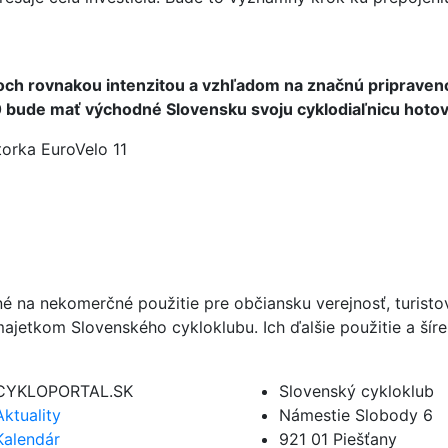
och rovnakou intenzitou a vzhľadom na značnú pripraven
30 bude mať východné Slovensku svoju cyklodiaľnicu hotov
torka EuroVelo 11
né na nekomerčné použitie pre občiansku verejnosť, turist
ajetkom Slovenského cykloklubu. Ich ďalšie použitie a ší
CYKLOPORTAL.SK
Slovenský cykloklub
Aktuality
Námestie Slobody 6
Kalendár
921 01 Piešťany