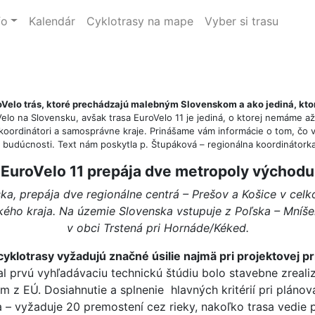
fo
Kalendár
Cyklotrasy na mape
Vyber si trasu
roVelo trás, ktoré prechádzajú malebným Slovenskom a ako jediná, kt
elo na Slovensku, avšak trasa EuroVelo 11 je jediná, o ktorej nemáme 
koordinátori a samosprávne kraje. Prinášame vám informácie o tom, čo 
ej budúcnosti. Text nám poskytla p. Štupáková – regionálna koordinátorka
EuroVelo 11 prepája dve metropoly východu
a, prepája dve regionálne centrá – Prešov a Košice v celk
kého kraja. Na územie Slovenska vstupuje z Poľska – Mn
v obci Trstená pri Hornáde/Kéked.
klotrasy vyžadujú značné úsilie najmä pri projektovej pr
al prvú vyhľadávaciu technickú štúdiu bolo stavebne zreal
 z EÚ. Dosiahnutie a splnenie hlavných kritérií pri plánovan
ta – vyžaduje 20 premostení cez rieky, nakoľko trasa vedi