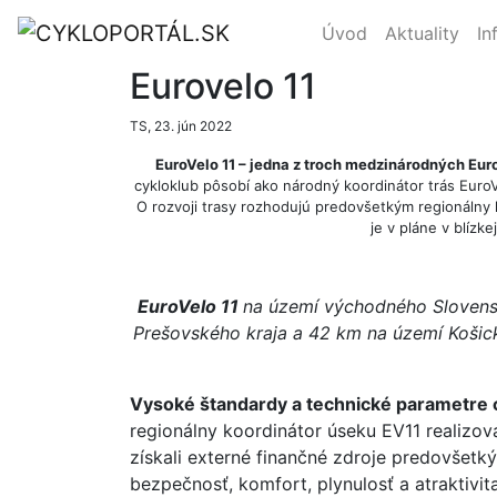
Úvod
Aktuality
In
Eurovelo 11
TS, 23. jún 2022
EuroVelo 11 – jedna z troch medzinárodných Eu
cykloklub pôsobí ako národný koordinátor trás EuroV
O rozvoji trasy rozhodujú predovšetkým regionálny 
je v pláne v blízk
EuroVelo 11
na území východného Slovensk
Prešovského kraja a 42 km na území Košic
Vysoké štandardy a technické parametre cy
regionálny koordinátor úseku EV11 realizov
získali externé finančné zdroje predovšetkým
bezpečnosť, komfort, plynulosť a atraktivi