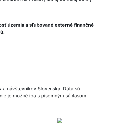
osť územia a sľubované externé finančné
ú.
ov a návštevníkov Slovenska. Dáta sú
renie je možné iba s písomným súhlasom