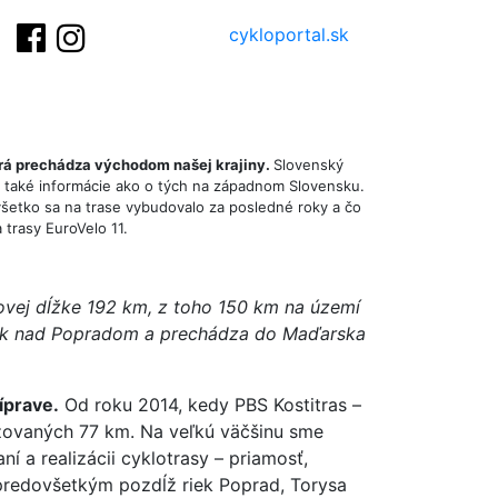
cykloportal.sk
orá prechádza východom našej krajiny.
Slovenský
až také informácie ako o tých na západnom Slovensku.
všetko sa na trase vybudovalo za posledné roky a čo
 trasy EuroVelo 11.
ovej dĺžke 192 km, z toho 150 km na území
íšek nad Popradom a prechádza do Maďarska
íprave.
Od roku 2014, kedy PBS Kostitras –
izovaných 77 km. Na veľkú väčšinu sme
í a realizácii cyklotrasy – priamosť,
e predovšetkým pozdĺž riek Poprad, Torysa