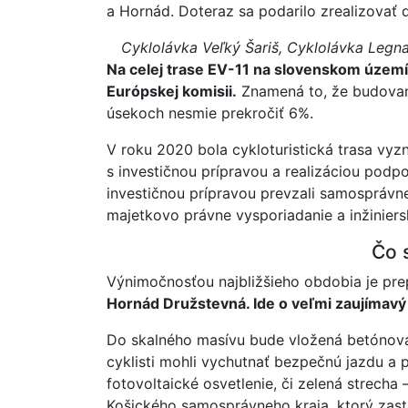
a Hornád. Doteraz sa podarilo zrealizovať 
Cyklolávka Veľký Šariš, Cyklolávka Legn
Na celej trase EV-11 na slovenskom území 
Európskej komisii.
Znamená to, že budované
úsekoch nesmie prekročiť 6%.
V roku 2020 bola cykloturistická trasa v
s investičnou prípravou a realizáciou podp
investičnou prípravou prevzali samosprávn
majetkovo právne vysporiadanie a inžiniers
Čo 
Výnimočnosťou najbližšieho obdobia je pre
Hornád Družstevná. Ide o veľmi zaujímavý 
Do skalného masívu bude vložená betónová 
cyklisti mohli vychutnať bezpečnú jazdu a p
fotovoltaické osvetlenie, či zelená strecha 
Košického samosprávneho kraja, ktorý zastr