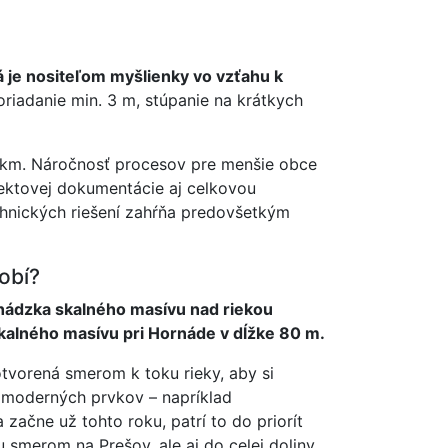
á je nositeľom myšlienky vo vzťahu k
iadanie min. 3 m, stúpanie na krátkych
00km. Náročnosť procesov pre menšie obce
jektovej dokumentácie aj celkovou
chnických riešení zahŕňa predovšetkým
obí?
hádzka skalného masívu nad riekou
skalného masívu pri Hornáde v dĺžke 80 m.
tvorená smerom k toku rieky, aby si
ro moderných prvkov – napríklad
 začne už tohto roku, patrí to do priorít
 smerom na Prešov, ale aj do celej doliny