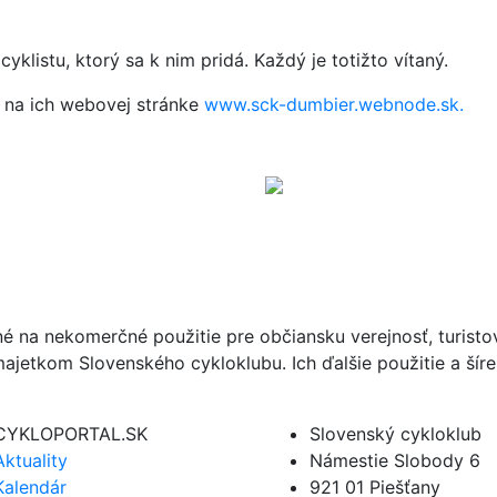
yklistu, ktorý sa k nim pridá. Každý je totižto vítaný.
e na ich webovej stránke
www.sck-dumbier.webnode.sk.
né na nekomerčné použitie pre občiansku verejnosť, turist
ajetkom Slovenského cykloklubu. Ich ďalšie použitie a ší
CYKLOPORTAL.SK
Slovenský cykloklub
Aktuality
Námestie Slobody 6
Kalendár
921 01 Piešťany