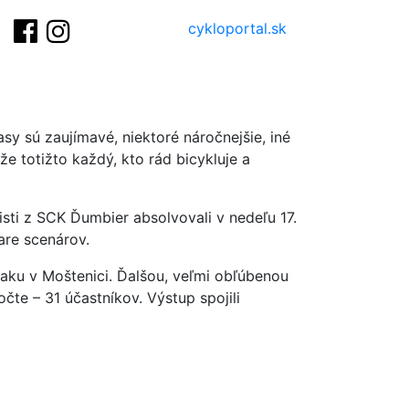
cykloportal.sk
sy sú zaujímavé, niektoré náročnejšie, iné
ôže totižto každý, kto rád bicykluje a
listi z SCK Ďumbier absolvovali v nedeľu 17.
are scenárov.
naku v Moštenici. Ďalšou, veľmi obľúbenou
čte – 31 účastníkov. Výstup spojili