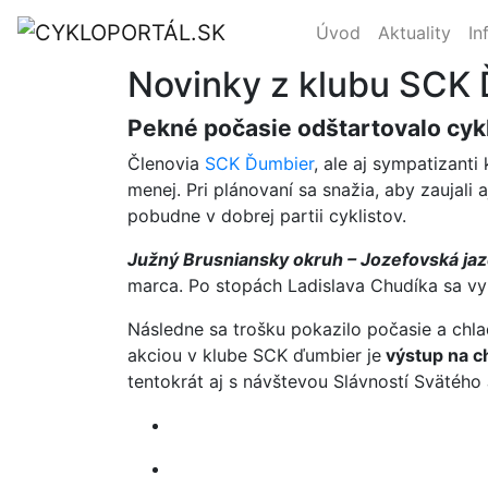
Úvod
Aktuality
In
Novinky z klubu SCK
Pekné počasie odštartovalo cyk
Členovia
SCK Ďumbier
, ale aj sympatizanti
menej. Pri plánovaní sa snažia, aby zaujali 
pobudne v dobrej partii cyklistov.
Južný Brusniansky okruh – Jozefovská ja
marca. Po stopách Ladislava Chudíka sa vyb
Následne sa trošku pokazilo počasie a chla
akciou v klube SCK ďumbier je
výstup na c
tentokrát aj s návštevou Slávností Svätého 