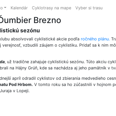
fo
Kalendár
Cyklotrasy na mape
Vyber si trasu
 Ďumbier Brezno
listickú sezónu
 klubu absolvovali cyklistické akcie podľa
ročného plánu.
Tra
aj verejnosť, vzbudili záujem o cyklistiku. Pridať sa k nim m
zda
, už tradične zahajuje cyklistickú sezónu. Túto akciu cyk
rali na Hájny Grúň, kde sa nachádza aj jeho pamätník v tv
dnejší apríl odradil cyklistov od zbierania medvedieho ces
hatu Pod Hrbom.
V tomto roku sa ho zúčastnili v hojnom po
Juraja v Lopeji.