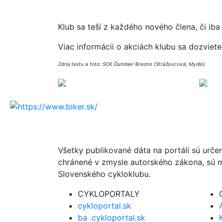
Klub sa teší z každého nového člena, či iba c
Viac informácii o akciách klubu sa dozviet
Zdroj textu a foto: SCK Ďumbier Brezno (Strážovcová, Mydlo)
Všetky publikované dáta na portáli sú urče
chránené v zmysle autorského zákona, sú m
Slovenského cykloklubu.
CYKLOPORTALY
cykloportal.sk
ba .cykloportal.sk