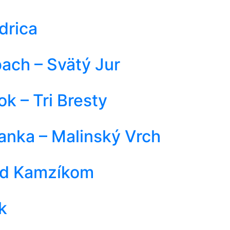
drica
ach – Svätý Jur
k – Tri Bresty
anka – Malinský Vrch
pod Kamzíkom
k