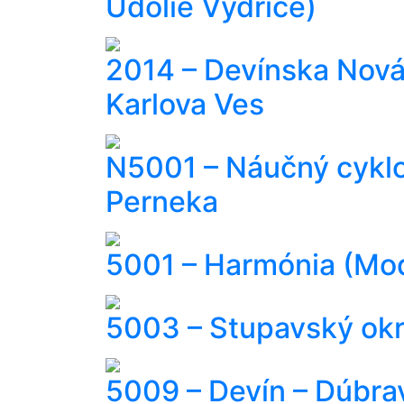
Údolie Vydrice)
2014 – Devínska Nová
Karlova Ves
N5001 – Náučný cyklo
Perneka
5001 – Harmónia (Mo
5003 – Stupavský ok
5009 – Devín – Dúbra