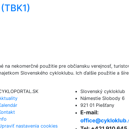
ž (TBK1)
né na nekomerčné použitie pre občiansku verejnosť, turist
ajetkom Slovenského cykloklubu. Ich ďalšie použitie a ší
CYKLOPORTAL.SK
Slovenský cykloklub
Aktuality
Námestie Slobody 6
Kalendár
921 01 Piešťany
Kontakt
E-mail:
Info
office@cykloklub.
Upraviť nastavenia cookies
Tel: +421 910 645