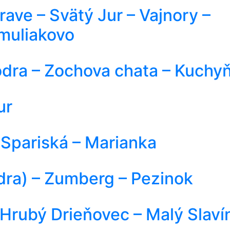
ave – Svätý Jur – Vajnory –
amuliakovo
dra – Zochova chata – Kuchy
ur
 Spariská – Marianka
ra) – Zumberg – Pezinok
Hrubý Drieňovec – Malý Slaví