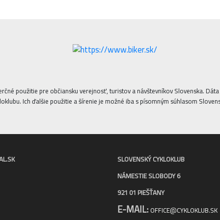
erčné použitie pre občiansku verejnosť, turistov a návštevníkov Slovenska. Dá
oklubu. Ich ďalšie použitie a šírenie je možné iba s písomným súhlasom Sloven
AL.SK
SLOVENSKÝ CYKLOKLUB
NÁMESTIE SLOBODY 6
921 01 PIEŠŤANY
E-MAIL:
OFFICE@CYKLOKLUB.SK