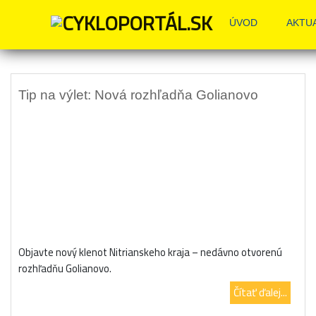
Zn
ÚVOD
AKTU
Tip na výlet: Nová rozhľadňa Golianovo
Objavte nový klenot Nitrianskeho kraja – nedávno otvorenú
rozhľadňu Golianovo.
Čítať ďalej...