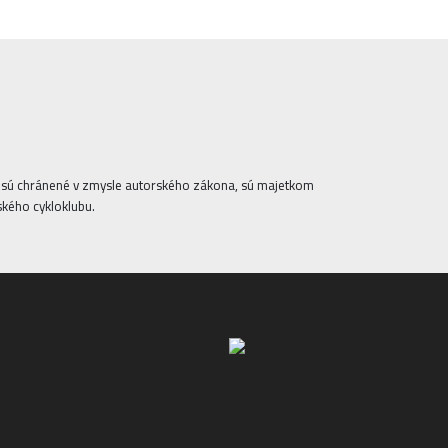
ta sú chránené v zmysle autorského zákona, sú majetkom
ského cykloklubu.