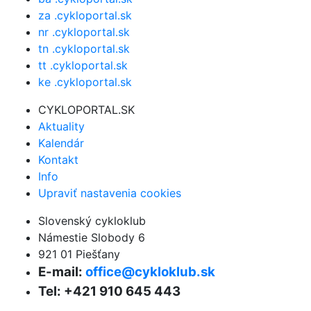
za .cykloportal.sk
nr .cykloportal.sk
tn .cykloportal.sk
tt .cykloportal.sk
ke .cykloportal.sk
CYKLOPORTAL.SK
Aktuality
Kalendár
Kontakt
Info
Upraviť nastavenia cookies
Slovenský cykloklub
Námestie Slobody 6
921 01 Piešťany
E-mail:
office@cykloklub.sk
Tel: +421 910 645 443