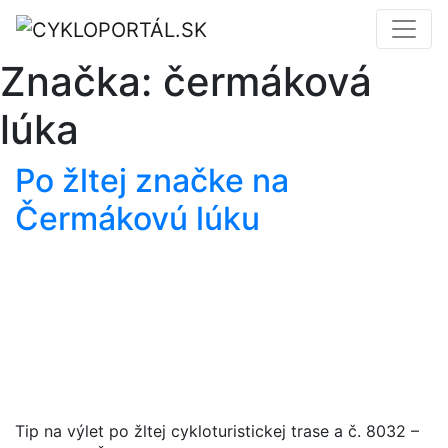
Značka:
čermáková
lúka
Po žltej značke na
Čermákovú lúku
Tip na výlet po žltej cykloturistickej trase a č. 8032 –