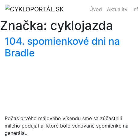
Úvod
Aktuality
In
Značka:
cyklojazda
104. spomienkové dni na
Bradle
Počas prvého májového víkendu sme sa zúčastnili
milého podujatia, ktoré bolo venované spomienke na
generála…