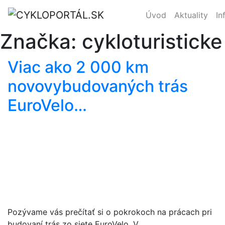
Úvod
Aktuality
In
Značka:
cykloturistick
Viac ako 2 000 km
novovybudovaných trás
EuroVelo…
Pozývame vás prečítať si o pokrokoch na prácach pri
budovaní trás zo siete EuroVelo. V…