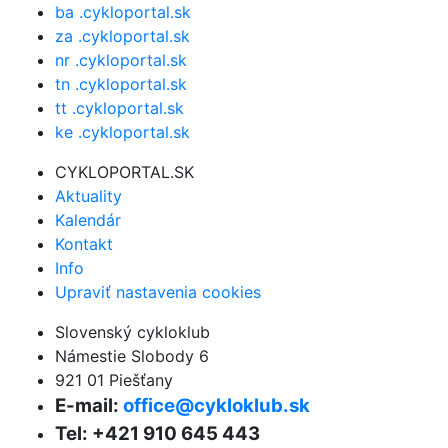
ba .cykloportal.sk
za .cykloportal.sk
nr .cykloportal.sk
tn .cykloportal.sk
tt .cykloportal.sk
ke .cykloportal.sk
CYKLOPORTAL.SK
Aktuality
Kalendár
Kontakt
Info
Upraviť nastavenia cookies
Slovenský cykloklub
Námestie Slobody 6
921 01 Piešťany
E-mail:
office@cykloklub.sk
Tel: +421 910 645 443