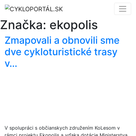
Značka:
ekopolis
Zmapovali a obnovili sme
dve cykloturistické trasy
v…
V spolupráci s občianskych združením KoLesom v
rámci projektu Ekopolis a vďaka dotácie Ministerstva