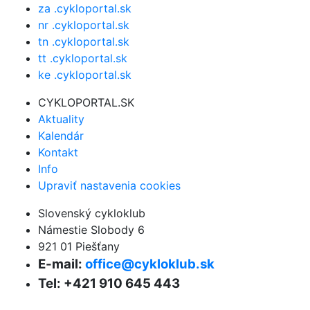
za .cykloportal.sk
nr .cykloportal.sk
tn .cykloportal.sk
tt .cykloportal.sk
ke .cykloportal.sk
CYKLOPORTAL.SK
Aktuality
Kalendár
Kontakt
Info
Upraviť nastavenia cookies
Slovenský cykloklub
Námestie Slobody 6
921 01 Piešťany
E-mail:
office@cykloklub.sk
Tel: +421 910 645 443