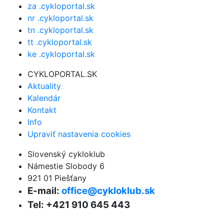
za .cykloportal.sk
nr .cykloportal.sk
tn .cykloportal.sk
tt .cykloportal.sk
ke .cykloportal.sk
CYKLOPORTAL.SK
Aktuality
Kalendár
Kontakt
Info
Upraviť nastavenia cookies
Slovenský cykloklub
Námestie Slobody 6
921 01 Piešťany
E-mail:
office@cykloklub.sk
Tel: +421 910 645 443