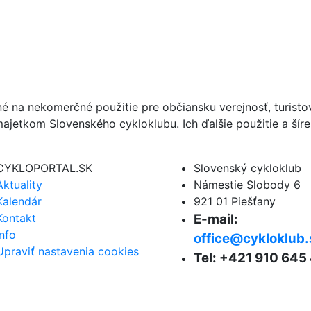
né na nekomerčné použitie pre občiansku verejnosť, turist
ajetkom Slovenského cykloklubu. Ich ďalšie použitie a ší
CYKLOPORTAL.SK
Slovenský cykloklub
Aktuality
Námestie Slobody 6
Kalendár
921 01 Piešťany
Kontakt
E-mail:
Info
office@cykloklub.
Upraviť nastavenia cookies
Tel: +421 910 645