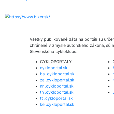
Všetky publikované dáta na portáli sú urče
chránené v zmysle autorského zákona, sú m
Slovenského cykloklubu.
CYKLOPORTALY
cykloportal.sk
ba .cykloportal.sk
za .cykloportal.sk
nr .cykloportal.sk
tn .cykloportal.sk
tt .cykloportal.sk
ke .cykloportal.sk