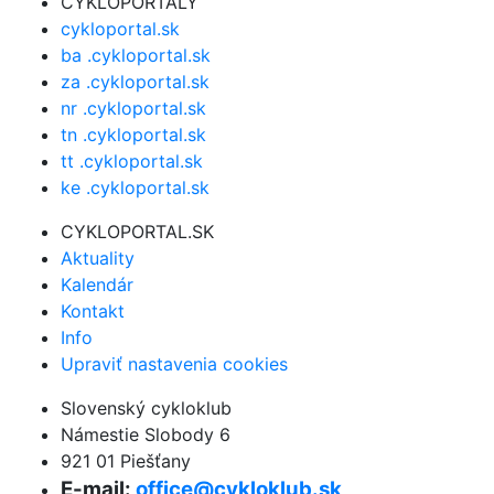
CYKLOPORTALY
cykloportal.sk
ba .cykloportal.sk
za .cykloportal.sk
nr .cykloportal.sk
tn .cykloportal.sk
tt .cykloportal.sk
ke .cykloportal.sk
CYKLOPORTAL.SK
Aktuality
Kalendár
Kontakt
Info
Upraviť nastavenia cookies
Slovenský cykloklub
Námestie Slobody 6
921 01 Piešťany
E-mail:
office@cykloklub.sk