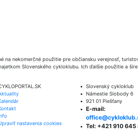
né na nekomerčné použitie pre občiansku verejnosť, turist
ajetkom Slovenského cykloklubu. Ich ďalšie použitie a ší
CYKLOPORTAL.SK
Slovenský cykloklub
Aktuality
Námestie Slobody 6
Kalendár
921 01 Piešťany
Kontakt
E-mail:
Info
office@cykloklub.
Upraviť nastavenia cookies
Tel: +421 910 645