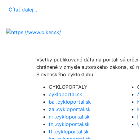
Čítať ďalej...
Všetky publikované dáta na portáli sú urče
chránené v zmysle autorského zákona, sú m
Slovenského cykloklubu.
CYKLOPORTALY
cykloportal.sk
ba .cykloportal.sk
za .cykloportal.sk
nr .cykloportal.sk
tn .cykloportal.sk
tt .cykloportal.sk
ke .cykloportal.sk