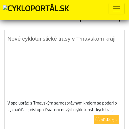
Značka:
nové cyklotrasy
Nové cykloturistické trasy v Trnavskom kraji
V spolupráci s Trnavským samosprávnym krajom sa podarilo
vyznačiť a sprístupniť viacero nových cykloturistických trás,…
Čítať ďalej...