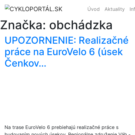
Úvod
Aktuality
In
Značka:
obchádzka
UPOZORNENIE: Realizačné
práce na EuroVelo 6 (úsek
Čenkov…
Na trase EuroVelo 6 prebiehajú realizačné práce s
budovaním nových úsekov. Regionálne združenie Váh -