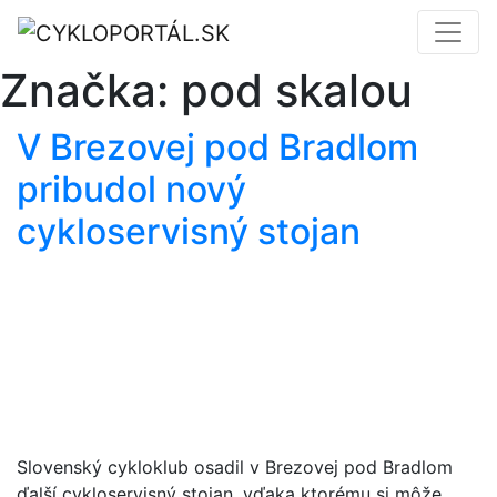
Značka:
pod skalou
V Brezovej pod Bradlom
pribudol nový
cykloservisný stojan
Slovenský cykloklub osadil v Brezovej pod Bradlom
ďalší cykloservisný stojan, vďaka ktorému si môže