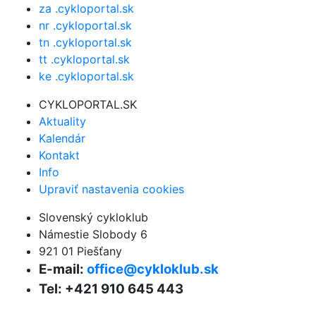
za .cykloportal.sk
nr .cykloportal.sk
tn .cykloportal.sk
tt .cykloportal.sk
ke .cykloportal.sk
CYKLOPORTAL.SK
Aktuality
Kalendár
Kontakt
Info
Upraviť nastavenia cookies
Slovenský cykloklub
Námestie Slobody 6
921 01 Piešťany
E-mail:
office@cykloklub.sk
Tel: +421 910 645 443