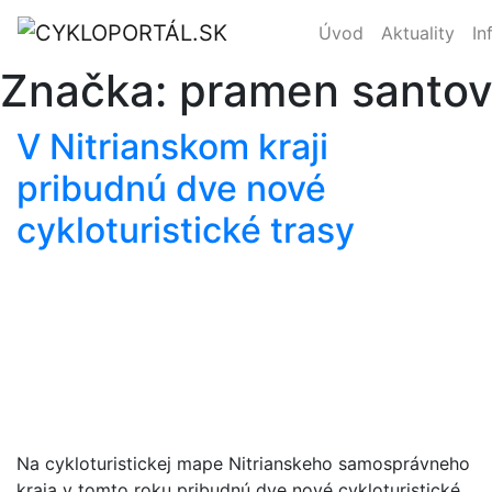
Úvod
Aktuality
In
Značka:
pramen santo
V Nitrianskom kraji
pribudnú dve nové
cykloturistické trasy
Na cykloturistickej mape Nitrianskeho samosprávneho
kraja v tomto roku pribudnú dve nové cykloturistické