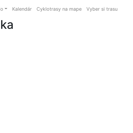
fo
Kalendár
Cyklotrasy na mape
Vyber si trasu
vka