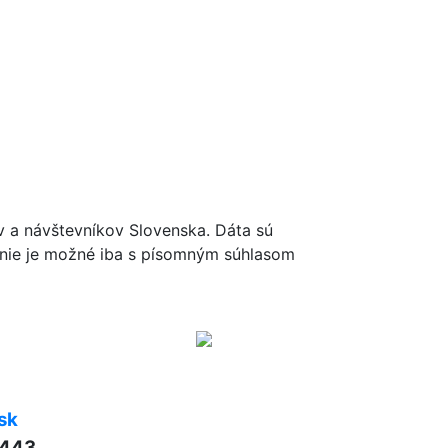
ov a návštevníkov Slovenska. Dáta sú
renie je možné iba s písomným súhlasom
sk
 443