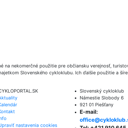
né na nekomerčné použitie pre občiansku verejnosť, turist
ajetkom Slovenského cykloklubu. Ich ďalšie použitie a ší
CYKLOPORTAL.SK
Slovenský cykloklub
Aktuality
Námestie Slobody 6
Kalendár
921 01 Piešťany
Kontakt
E-mail:
Info
office@cykloklub.
Upraviť nastavenia cookies
Tel: +421 910 645