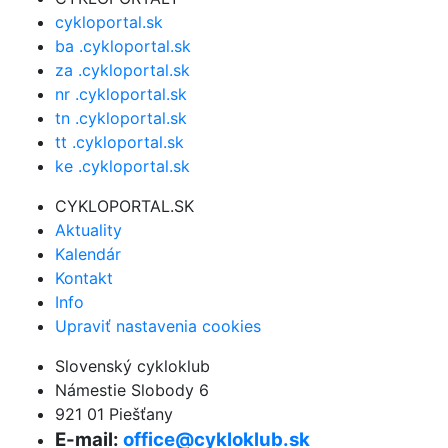
cykloportal.sk
ba .cykloportal.sk
za .cykloportal.sk
nr .cykloportal.sk
tn .cykloportal.sk
tt .cykloportal.sk
ke .cykloportal.sk
CYKLOPORTAL.SK
Aktuality
Kalendár
Kontakt
Info
Upraviť nastavenia cookies
Slovenský cykloklub
Námestie Slobody 6
921 01 Piešťany
E-mail:
office@cykloklub.sk