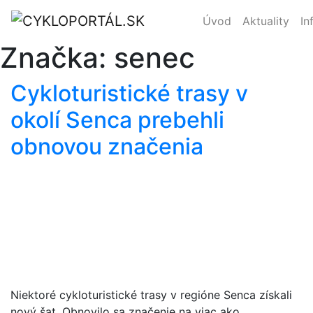
Úvod
Aktuality
In
Značka:
senec
Cykloturistické trasy v
okolí Senca prebehli
obnovou značenia
Niektoré cykloturistické trasy v regióne Senca získali
nový šat. Obnovilo sa značenie na viac ako…