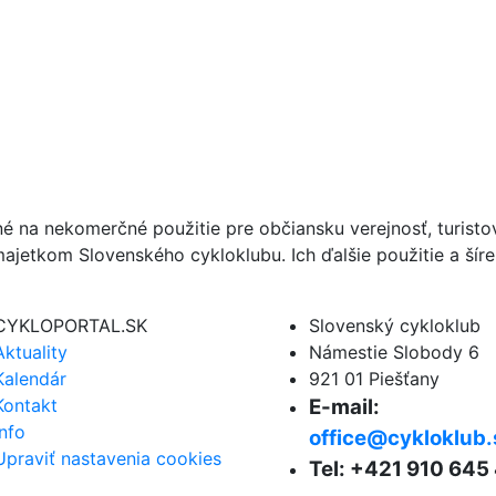
né na nekomerčné použitie pre občiansku verejnosť, turist
ajetkom Slovenského cykloklubu. Ich ďalšie použitie a ší
CYKLOPORTAL.SK
Slovenský cykloklub
Aktuality
Námestie Slobody 6
Kalendár
921 01 Piešťany
Kontakt
E-mail:
Info
office@cykloklub.
Upraviť nastavenia cookies
Tel: +421 910 645