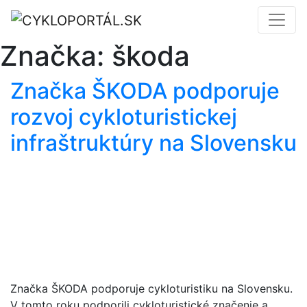
Značka:
škoda
Značka ŠKODA podporuje
rozvoj cykloturistickej
infraštruktúry na Slovensku
Značka ŠKODA podporuje cykloturistiku na Slovensku.
V tomto roku podporili cykloturistické značenie a