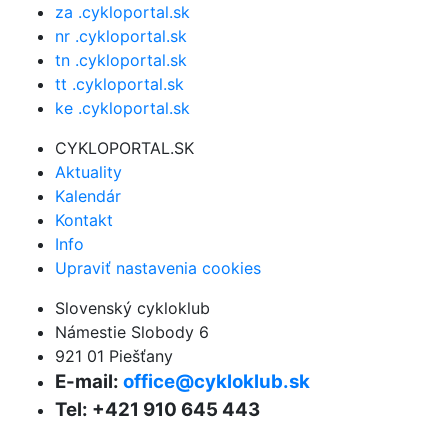
za .cykloportal.sk
nr .cykloportal.sk
tn .cykloportal.sk
tt .cykloportal.sk
ke .cykloportal.sk
CYKLOPORTAL.SK
Aktuality
Kalendár
Kontakt
Info
Upraviť nastavenia cookies
Slovenský cykloklub
Námestie Slobody 6
921 01 Piešťany
E-mail:
office@cykloklub.sk
Tel: +421 910 645 443