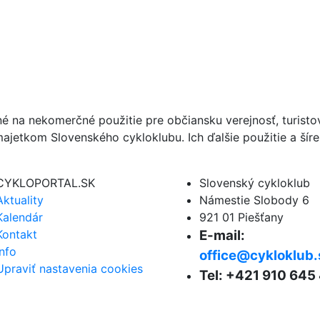
né na nekomerčné použitie pre občiansku verejnosť, turist
ajetkom Slovenského cykloklubu. Ich ďalšie použitie a ší
CYKLOPORTAL.SK
Slovenský cykloklub
Aktuality
Námestie Slobody 6
Kalendár
921 01 Piešťany
Kontakt
E-mail:
Info
office@cykloklub.
Upraviť nastavenia cookies
Tel: +421 910 645