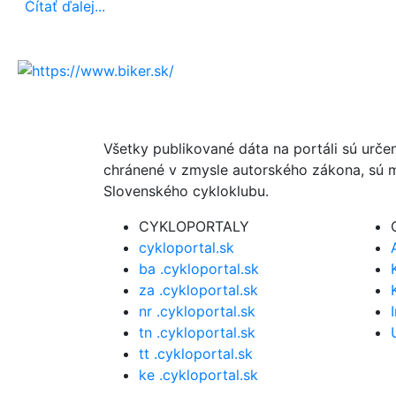
Čítať ďalej...
Všetky publikované dáta na portáli sú urče
chránené v zmysle autorského zákona, sú m
Slovenského cykloklubu.
CYKLOPORTALY
cykloportal.sk
ba .cykloportal.sk
za .cykloportal.sk
nr .cykloportal.sk
tn .cykloportal.sk
tt .cykloportal.sk
ke .cykloportal.sk