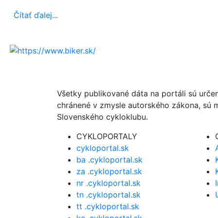
Čítať ďalej...
Všetky publikované dáta na portáli sú urče
chránené v zmysle autorského zákona, sú m
Slovenského cykloklubu.
CYKLOPORTALY
cykloportal.sk
ba .cykloportal.sk
za .cykloportal.sk
nr .cykloportal.sk
tn .cykloportal.sk
tt .cykloportal.sk
ke .cykloportal.sk