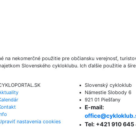
né na nekomerčné použitie pre občiansku verejnosť, turist
ajetkom Slovenského cykloklubu. Ich ďalšie použitie a ší
CYKLOPORTAL.SK
Slovenský cykloklub
Aktuality
Námestie Slobody 6
Kalendár
921 01 Piešťany
Kontakt
E-mail:
Info
office@cykloklub.
Upraviť nastavenia cookies
Tel: +421 910 645