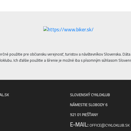
erčné použitie pre občiansku verejnosť, turistov a návštevníkov Slovenska. Dá
oklubu. Ich ďalšie použitie a šírenie je možné iba s písomným súhlasom Sloven
AL.SK
SLOVENSKÝ CYKLOKLUB
NÁMESTIE SLOBODY 6
921 01 PIEŠŤANY
E-MAIL:
OFFICE@CYKLOKLUB.SK