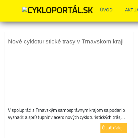
ÚVOD
AKTU
Nové cykloturistické trasy v Trnavskom kraji
V spolupráci s Trnavským samosprávnym krajom sa podarilo
vyznačiť a sprístupniť viacero nových cykloturistických trás,…
Čítať ďalej...