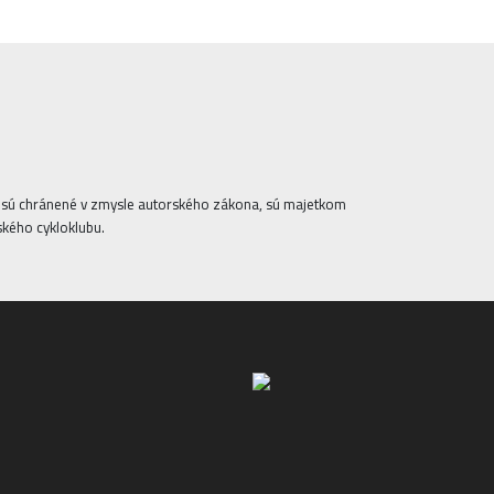
ta sú chránené v zmysle autorského zákona, sú majetkom
ského cykloklubu.