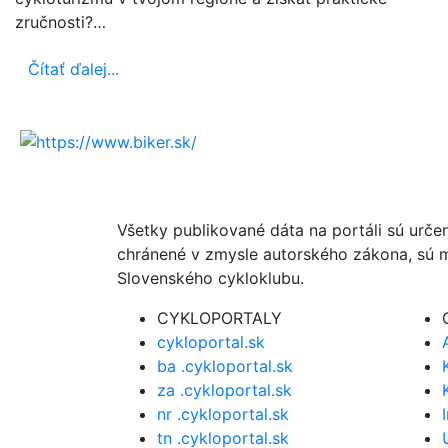
zručnosti?…
Čítať ďalej...
Všetky publikované dáta na portáli sú urče
chránené v zmysle autorského zákona, sú m
Slovenského cykloklubu.
CYKLOPORTALY
cykloportal.sk
ba .cykloportal.sk
za .cykloportal.sk
nr .cykloportal.sk
tn .cykloportal.sk