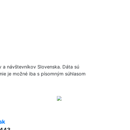
ov a návštevníkov Slovenska. Dáta sú
renie je možné iba s písomným súhlasom
sk
 443