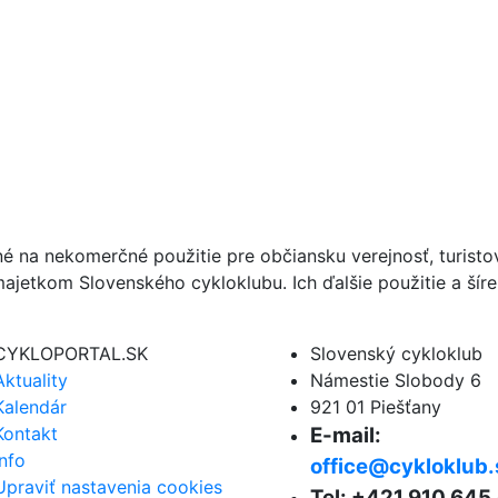
né na nekomerčné použitie pre občiansku verejnosť, turist
ajetkom Slovenského cykloklubu. Ich ďalšie použitie a ší
CYKLOPORTAL.SK
Slovenský cykloklub
Aktuality
Námestie Slobody 6
Kalendár
921 01 Piešťany
Kontakt
E-mail:
Info
office@cykloklub.
Upraviť nastavenia cookies
Tel: +421 910 645