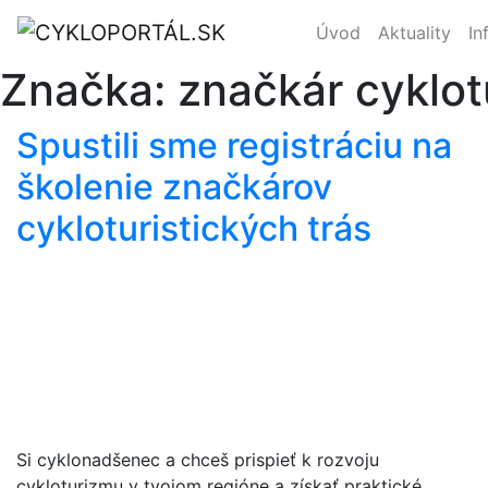
Úvod
Aktuality
In
Značka:
značkár cyklot
Spustili sme registráciu na
školenie značkárov
cykloturistických trás
Si cyklonadšenec a chceš prispieť k rozvoju
cykloturizmu v tvojom regióne a získať praktické