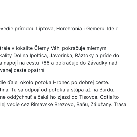
evedie prírodou Liptova, Horehronia i Gemeru. Ide o
rále v lokalite Čierny Váh, pokračuje miernym
lity Dolina Ipoltica, Javorinka, Ráztoky a príde do
sa napojí na cestu I/66 a pokračuje do Závadky nad
vanej ceste opatrní!
die ďalej okolo potoka Hronec po dobrej ceste.
tina. Tu sa odpojí od potoka a stúpa až na Burdu.
čne oddýchnuť a čaká ho zjazd do Tisovca. Odtiaľto
alej vedie cez Rimavské Brezovo, Baňu, Zálužany. Trasa