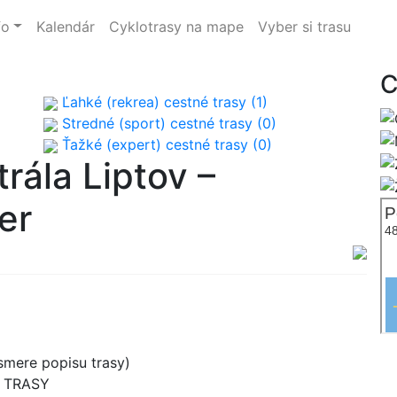
fo
Kalendár
Cyklotrasy na mape
Vyber si trasu
C
Ľahké (rekrea) cestné trasy (1)
Stredné (sport) cestné trasy (0)
Ťažké (expert) cestné trasy (0)
rála Liptov –
er
mere popisu trasy)
B TRASY