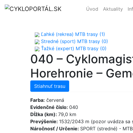
Úvod
Aktuality
In
Ľahké (rekrea) MTB trasy (1)
Stredné (sport) MTB trasy (0)
Ťažké (expert) MTB trasy (0)
040 – Cyklomagist
Horehronie – Gem
Stiahnuť trasu
Farba:
červená
Evidenčné číslo:
040
Dĺžka (km):
79,0 km
Prevýšenie:
1532/2043 m (pozor uvádza sa s
Náročnosť / Určenie:
SPORT (stredné) - MT