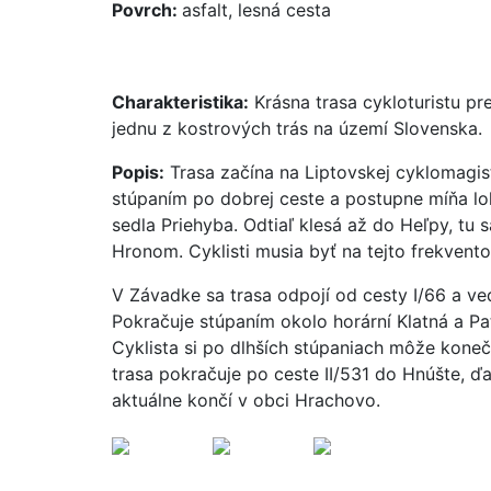
Povrch:
asfalt, lesná cesta
Charakteristika:
Krásna trasa cykloturistu pr
jednu z kostrových trás na území Slovenska.
Popis:
Trasa začína na Liptovskej cyklomagist
stúpaním po dobrej ceste a postupne míňa loka
sedla Priehyba. Odtiaľ klesá až do Heľpy, tu 
Hronom. Cyklisti musia byť na tejto frekvento
V Závadke sa trasa odpojí od cesty I/66 a ve
Pokračuje stúpaním okolo horární Klatná a Pa
Cyklista si po dlhších stúpaniach môže kone
trasa pokračuje po ceste II/531 do Hnúšte, ď
aktuálne končí v obci Hrachovo.