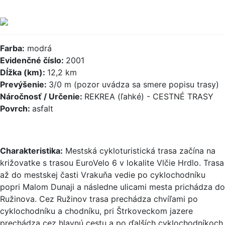
Farba:
modrá
Evidenčné číslo:
2001
Dĺžka (km):
12,2 km
Prevýšenie:
3/0 m (pozor uvádza sa smere popisu trasy)
Náročnosť / Určenie:
REKREA (ľahké) - CESTNÉ TRASY
Povrch:
asfalt
Charakteristika:
Mestská cykloturistická trasa začína na
križovatke s trasou EuroVelo 6 v lokalite Vlčie Hrdlo. Trasa
až do mestskej časti Vrakuňa vedie po cyklochodníku
popri Malom Dunaji a následne ulicami mesta prichádza do
Ružinova. Cez Ružinov trasa prechádza chvíľami po
cyklochodníku a chodníku, pri Štrkoveckom jazere
prechádza cez hlavnú cestu a po ďalších cyklochodníkoch