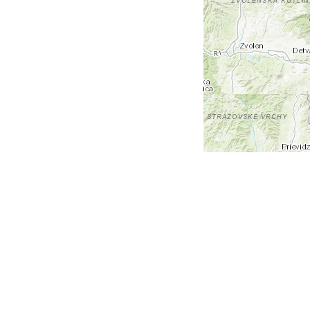
+
-
Leaflet
| Tiles © Esri — Esri, DeLorme, NAVTEQ, TomTom,
Intermap, iPC, USGS, FAO, NPS, NRCAN, GeoBase,
Kadaster NL, Ordnance Survey, Esri Japan, METI, Esri
China (Hong Kong), and the GIS User Community