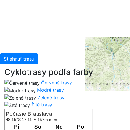
Leaflet
| Tiles © Esri — Esri, DeLorme, NAVTEQ, TomTom,
Intermap, iPC, USGS, FAO, NPS, NRCAN, GeoBase,
Kadaster NL, Ordnance Survey, Esri Japan, METI, Esri
China (Hong Kong), and the GIS User Community
Stiahnuť trasu
Cyklotrasy podľa farby
Červené trasy
Modré trasy
Zelené trasy
Žlté trasy