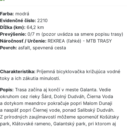
Farba:
modrá
Evidenčné číslo:
2210
Dĺžka (km):
64,2 km
Prevýšenie:
0/7 m (pozor uvádza sa smere popisu trasy)
Náročnosť / Určenie:
REKREA (ľahké) - MTB TRASY
Povrch:
asfalt, spevnená cesta
Charakteristika:
Príjemná bicyklovačka križujúca vodné
toky a ich zákutia minulosti.
Popis:
Trasa začína aj končí v meste Galanta. Vedie
okruhom cez rieky Šárd, Dolný Dudváh, Čierna Voda
a dotykom meandrov pokračuje popri Malom Dunaji
a naspäť popri Čiernej vode, ponad Salibský Dudváh.
Z prírodných zaujímavostí môžeme spomenúť Košútsky
park, Klátovské rameno, Galantský park, pri ktorom aj