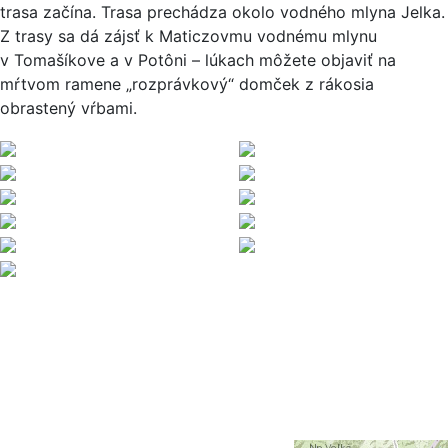
trasa začína. Trasa prechádza okolo vodného mlyna Jelka.
Z trasy sa dá zájsť k Maticzovmu vodnému mlynu
v Tomašíkove a v Potôni – lúkach môžete objaviť na
mŕtvom ramene „rozprávkový“ domček z rákosia
obrastený vŕbami.