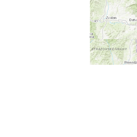
+
-
Leaflet
| Tiles © Esri — Esri, DeLorme, NAVTEQ, TomTom,
Intermap, iPC, USGS, FAO, NPS, NRCAN, GeoBase,
Kadaster NL, Ordnance Survey, Esri Japan, METI, Esri
China (Hong Kong), and the GIS User Community