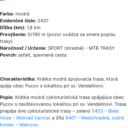
Farba:
modrá
Evidenčné číslo:
2437
Dĺžka (km):
1,8 km
Prevýšenie:
0/190 m (pozor uvádza sa smere popisu
trasy)
Náročnosť / Určenie:
SPORT (stredné) - MTB TRASY
Povrch:
asfalt, spevnená cesta
Charakteristika:
Krátka modrá spojovacia trasa, ktorá
spája obec Pucov s lokalitou pri sv. Vendelínovi.
Popis:
Krátka modrá cykloturistická trasa spájajúca obec
Pucov s navštevovanou lokalitou pri sv. Vendelínovi. Trasa
prepája dve cykloturistické trasy – zelenú
5403 – Biela
Voda – Mokraď (lavica)
a žltú
8401 – Medzihradné, vyšný
koniec – Malcovo.