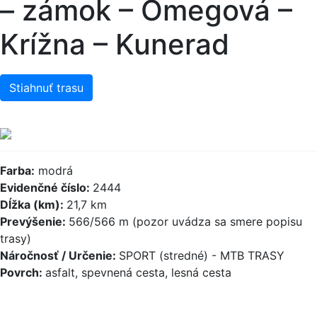
– zámok – Omegová –
Krížna – Kunerad
Stiahnuť trasu
Farba:
modrá
Evidenčné číslo:
2444
Dĺžka (km):
21,7 km
Prevýšenie:
566/566 m (pozor uvádza sa smere popisu
trasy)
Náročnosť / Určenie:
SPORT (stredné) - MTB TRASY
Povrch:
asfalt, spevnená cesta, lesná cesta