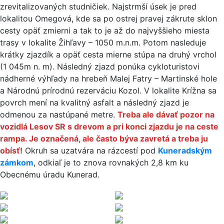
zrevitalizovaných studničiek. Najstrmší úsek je pred
lokalitou Omegová, kde sa po ostrej pravej zákrute sklon
cesty opäť zmierni a tak to je až do najvyššieho miesta
trasy v lokalite Žihľavy – 1050 m.n.m. Potom nasleduje
krátky zjazdík a opäť cesta mierne stúpa na druhý vrchol
(1 045m n. m). Následný zjazd ponúka cykloturistovi
nádherné výhľady na hrebeň Malej Fatry – Martinské hole
a Národnú prírodnú rezerváciu Kozol. V lokalite Krížna sa
povrch mení na kvalitný asfalt a následný zjazd je
odmenou za nastúpané metre.
Treba ale dávať pozor na
vozidlá Lesov SR s drevom a pri konci zjazdu je na ceste
rampa. Je označená, ale často býva zavretá a treba ju
obísť!
Okruh sa uzatvára na rázcestí pod
Kuneradským
zámkom
, odkiaľ je to znova rovnakých 2,8 km ku
Obecnému úradu Kunerad.