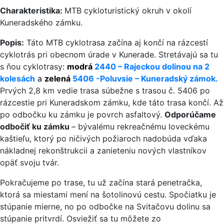
Charakteristika:
MTB cykloturistický okruh v okolí
Kuneradského zámku.
Popis:
Táto MTB cyklotrasa začína aj končí na rázcestí
cyklotrás pri obecnom úrade v Kunerade. Stretávajú sa tu
s ňou cyklotrasy
:
modrá
2440 – Rajeckou dolinou na 2
kolesách
a
zelená
5406 -Poluvsie – Kuneradský zámok.
Prvých 2,8 km vedie trasa súbežne s trasou č. 5406 po
rázcestie pri Kuneradskom zámku, kde táto trasa končí. Až
po odbočku ku zámku je povrch asfaltový.
Odporúčame
odbočiť ku zámku
– bývalému rekreačnému loveckému
kaštieľu, ktorý po ničivých požiaroch nadobúda vďaka
nákladnej rekonštrukcii a zanieteniu nových vlastníkov
opäť svoju tvár.
Pokračujeme po trase, tu už začína stará penetračka,
ktorá sa miestami mení na šotolinovú cestu. Spočiatku je
stúpanie mierne, no po odbočke na Svitačovu dolinu sa
stúpanie pritvrdí. Osviežiť sa tu môžete zo