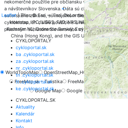
nekomerčné použitie pre občiansku verejnosť, turistov
+
-
a návštevníkov Slovenska. Dáta sú chránené v zmysle
Leaflet
| Tiles © Esri — Esri, DeLorme, NAVTEQ, TomTom,
autorského zákona, sú majetkom Slovenského
Intermap, iPC, USGS, FAO, NPS, NRCAN, GeoBase,
cykloklubu. Ich ďalšie použitie a šírenie je možné iba s
Kadaster NL, Ordnance Survey, Esri Japan, METI, Esri
písomným súhlasom Slovenského cykloklubu.
China (Hong Kong), and the GIS User Community
CYKLOPORTALY
cykloportal.sk
ba .cykloportal.sk
za .cykloportal.sk
nr .cykloportal.sk
WorldTopoMap
OpenStreetMap_HOT
OpenCycleMap
tn .cykloportal.sk
FreeMap.sk - Turistika
FreeMap.sk - Cyklistika
tt .cykloportal.sk
ke .cykloportal.sk
Google Map
Google Hybrid
CYKLOPORTAL.SK
Aktuality
Kalendár
Kontakt
Info