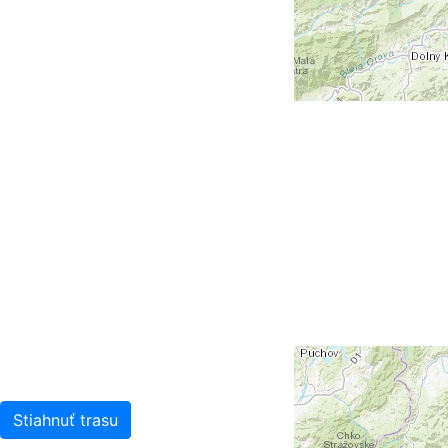
Stiahnuť trasu