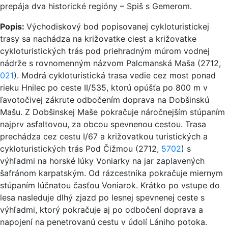
prepája dva historické regióny – Spiš s Gemerom.
Popis:
Východiskový bod popisovanej cykloturistickej
trasy sa nachádza na križovatke ciest a križovatke
cykloturistických trás pod priehradným múrom vodnej
nádrže s rovnomenným názvom Palcmanská Maša (2712,
021
). Modrá cykloturistická trasa vedie cez most ponad
rieku Hnilec po ceste II/535, ktorú opúšťa po 800 m v
ľavotočivej zákrute odbočením doprava na Dobšinskú
Mašu. Z Dobšinskej Maše pokračuje náročnejším stúpaním
najprv asfaltovou, za obcou spevnenou cestou. Trasa
prechádza cez cestu I/67 a križovatkou turistických a
cykloturistických trás Pod Čižmou (2712,
5702
) s
výhľadmi na horské lúky Voniarky na jar zaplavených
šafránom karpatským. Od rázcestníka pokračuje miernym
stúpaním lúčnatou časťou Voniarok. Krátko po vstupe do
lesa nasleduje dlhý zjazd po lesnej spevnenej ceste s
výhľadmi, ktorý pokračuje aj po odbočení doprava a
napojení na penetrovanú cestu v údolí Lániho potoka.