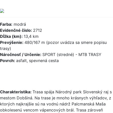
Farba:
modrá
Evidenčné číslo:
2712
Dĺžka (km):
13,4 km
Prevýšenie:
480/167 m (pozor uvádza sa smere popisu
trasy)
Náročnosť / Určenie:
SPORT (stredné) - MTB TRASY
Povrch:
asfalt, spevnená cesta
Charakteristika:
Trasa spája Národný park Slovenský raj s
mestom Dobšiná. Na trase je mnoho krásnych výhľadov, z
ktorých najkrajšie sú na vodnú nádrž Palcmanská Maša
obkolesenú vencom vápencových brál. Trasa zároveň