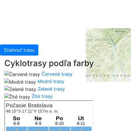
Intermap, iPC, USGS, FAO, NPS, NRCAN, GeoBase,
Kadaster NL, Ordnance Survey, Esri Japan, METI, Esri
China (Hong Kong), and the GIS User Community
Stiahnuť trasu
Cyklotrasy podľa farby
Červené trasy
Modré trasy
Zelené trasy
Žlté trasy