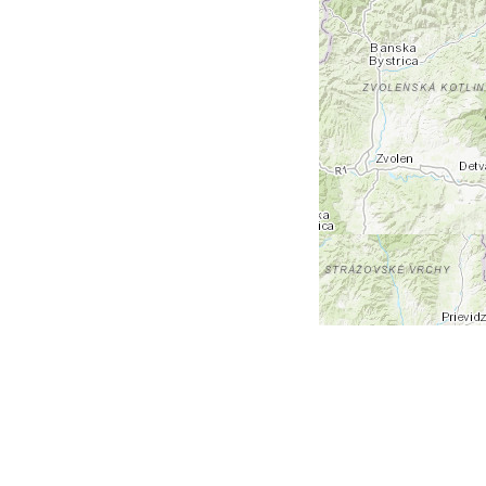
+
-
Leaflet
| Tiles © Esri — Esri, DeLorme, NAVTEQ, TomTom,