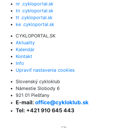
nr .cykloportal.sk
tn .cykloportal.sk
tt .cykloportal.sk
ke .cykloportal.sk
CYKLOPORTAL.SK
Aktuality
Kalendár
Kontakt
Info
Upraviť nastavenia cookies
Slovenský cykloklub
Námestie Slobody 6
921 01 Piešťany
E-mail:
office@cykloklub.sk
Tel: +421 910 645 443