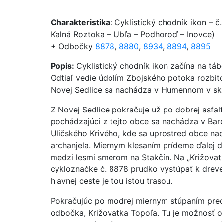
Charakteristika:
Cyklistický chodník ikon – č
Kalná Roztoka – Ubľa – Podhoroď – Inovce)
+ Odbočky
8878
,
8880
,
8934
,
8894
,
8895
Popis:
Cyklistický chodník ikon začína na tá
Odtiaľ vedie údolím Zbojského potoka rozbit
Novej Sedlice sa nachádza v Humennom v sk
Z Novej Sedlice pokračuje už po dobrej asfa
pochádzajúci z tejto obce sa nachádza v Bar
Uličského Krivého, kde sa uprostred obce na
archanjela. Miernym klesaním prídeme ďalej d
medzi lesmi smerom na Stakčín. Na „Križovat
cykloznačke č. 8878 prudko vystúpať k dreve
hlavnej ceste je tou istou trasou.
Pokračujúc po modrej miernym stúpaním pre
odbočka, Križovatka Topoľa. Tu je možnosť o