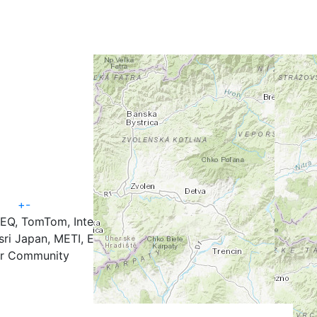
+
-
TEQ, TomTom, Intermap, iPC, USGS, FAO, NPS, NRCAN,
ri Japan, METI, Esri China (Hong Kong), and the GIS
r Community