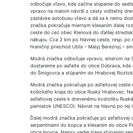
odbočuje vľavo, kde začína stúpanie do sedl
vpravo na malom návrší z cesty viditeľný drev
zastávke autobusu vľavo a dá sa k nemu dos
značka pokračuje miernym klesaním ďalej ro
ceste do cez obec Klenová do ďalšej stredisk
nákupu. Cca 2 km po hlavnej ceste, resp. po 
hraničný priechod Ubľa – Malyj Bereznyj – sm
Modrá značka odbočuje vpravo, smerom na So
dostaneme po asfalte do obce Dúbrava, kde 
do Šmigovca a stúpaním do Hrabovej Roztoky 
Modrá značka pokračuje po asfaltovej ceste
košického kraja do obce Ruský Hrabovec. Na
asfaltovej ceste k drevenému kostolíku Ruská
pamiatok UNESCO). Návrat na hlavnú po tej is
Ďalej modrá značka pokračuje po asfaltovej
serpentínami do kopca a klesaním do obce 
obce Inovce. Najprv vedie trasa stúpaním se