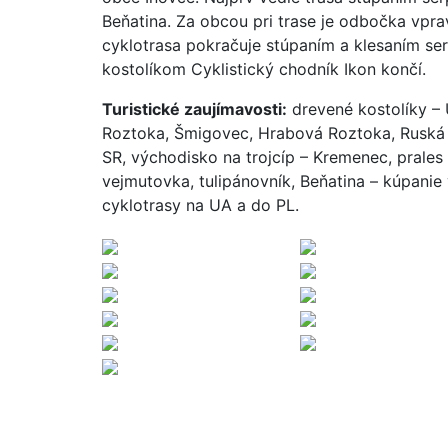
Beňatina. Za obcou pri trase je odbočka vp
cyklotrasa pokračuje stúpaním a klesaním s
kostolíkom Cyklistický chodník Ikon končí.
Turistické zaujímavosti:
drevené kostolíky – 
Roztoka, Šmigovec, Hrabová Roztoka, Ruská B
SR, východisko na trojcíp – Kremenec, prales
vejmutovka, tulipánovník, Beňatina – kúpan
cyklotrasy na UA a do PL.