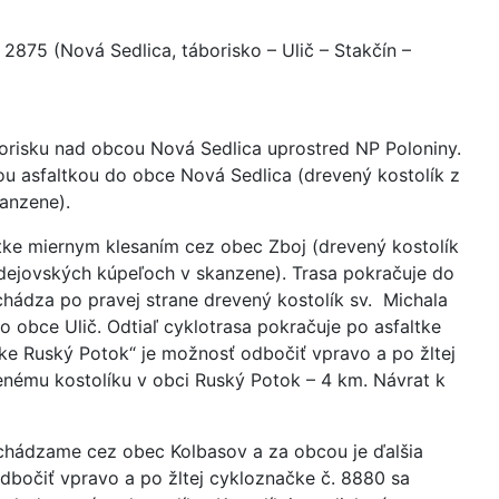
. 2875 (Nová Sedlica, táborisko – Ulič – Stakčín –
borisku nad obcou Nová Sedlica uprostred NP Poloniny.
ou asfaltkou do obce Nová Sedlica (drevený kostolík z
anzene).
ltke miernym klesaním cez obec Zboj (drevený kostolík
dejovských kúpeľoch v skanzene). Trasa pokračuje do
chádza po pravej strane drevený kostolík sv. Michala
o obce Ulič. Odtiaľ cyklotrasa pokračuje po asfaltke
ke Ruský Potok“ je možnosť odbočiť vpravo a po žltej
nému kostolíku v obci Ruský Potok – 4 km. Návrat k
chádzame cez obec Kolbasov a za obcou je ďalšia
dbočiť vpravo a po žltej cykloznačke č. 8880 sa