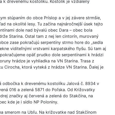
k drevenému kostolíku. Kostolík je vzdialený
m stúpaním do obce Príslop a v jej závere strmšie,
ad na okolité lesy. Tu začína najnáročnejší úsek tejto
pentínami dole nad bývalú obec Dara – obec bola
e Starina. Ostal tam z nej len cintorín, murovaný
 obce zase pokračujú serpentíny strmo hore do „sedla
kne viditeľnými vrstvami karpatského flyšu. Sú tam aj
pokračujeme opäť prudko dole serpentínami k hrádzi
oruny hrádze je vyhliadka na VN Starina. Trasa z
u Cirocha, ktorá vyteká z hrádze VN Starina. Ďalej je
ltá odbočka k drevenému kostolíku Jalová č. 8934 v
rvená 016 a zelená 5871 do Poľska. Od Križovatky
rej značky aj červená a zelená do Stakčína, na
bec kde je i sídlo NP Poloniny.
ína smerom na Ubľu. Na križovatke nad Stakčínom