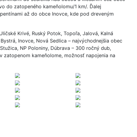
ravo do zatopeného kameňolomu/1 km/. Ďalej
erpentínami až do obce Inovce, kde pod dreveným
Uličské Krivé, Ruský Potok, Topoľa, Jalová, Kalná
ystrá, Inovce, Nová Sedlica – najvýchodnejšia obec
 Stužica, NP Poloniny, Dúbrava – 300 ročný dub,
ie v zatopenom kameňolome, možnosť napojenia na