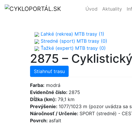
Úvod
Aktuality
In
Ľahké (rekrea) MTB trasy (1)
Stredné (sport) MTB trasy (0)
Ťažké (expert) MTB trasy (0)
2875 – Cyklistick
Stiahnuť trasu
Farba:
modrá
Evidenčné číslo:
2875
Dĺžka (km):
79,1 km
Prevýšenie:
1077/1023 m (pozor uvádza sa s
Náročnosť / Určenie:
SPORT (stredné) - CE
Povrch:
asfalt