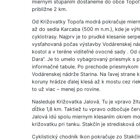
miernym stúpaním dostaneme do obce Topoľa 
približne 2 km.
Od Križovatky Topoľa modrá pokračuje mierny
až do sedla Karcaba (500 m n.m.), kde je výhľ
cyklotrasy. Najprv je to prudké klesanie ser
vysťahovaná počas výstavby Vodárenskej nádrž
kostol a v teréne viditeľné ovocné sady . Od
Dara“. Je to umelo vybagrovaný priesmyk s pe
informačné tabule. Po prechode priesmykom 
Vodárenskej nádrže Starina. Na ľavej strane k
koruny hrádze ďalej klesá až k mostu cez riek
to už viac – menej po rovine.
Nasleduje Križovatka Jalová. Tu je vpravo ž
dĺžke 1,8 km. Taktiež tu vpravo odbočuje če
Jalová idú spolu miernym klesaním okrem mod
križovatku pri tanku. Stakčín je stredisková o
Cyklistický chodník Ikon pokračuje zo Stakč