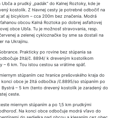
a Ubča a prudký „padák“ do Kalnej Roztoky, kde je
ený kostolík. Z hlavnej cesty je potrebné odbočiť na
tať aj bicyklom – cca 200m bez značenia. Modrá
zťahanou obcou Kalná Roztoka po dobrej asfaltovej
ovej obce Ubľa. Tu je možnosť stravovania, resp.
červenej a zelenej cykloznačke by sme sa dostali na
er na Ukrajinu.
brance. Prakticky po rovine bez stúpania sa
odbočuje žltá/č. 8894/ k dreveným kostolíkom
– 6 km. Tou istou cestou sa vrátime späť.
 miernym stúpaním cez hranice prešovského kraja do
 konci obce je žltá odbočka /č.8895/so stúpaním po
 Bystrá – 5 km (tento drevený kostolík je zaradený do
tej ceste.
 ceste miernym stúpaním a po 1,5 km prudkými
Podhoroď. Na konci obce odbočuje modrá vľavo do
rpentínami do sedielka nad obcou a klesaním cez obec