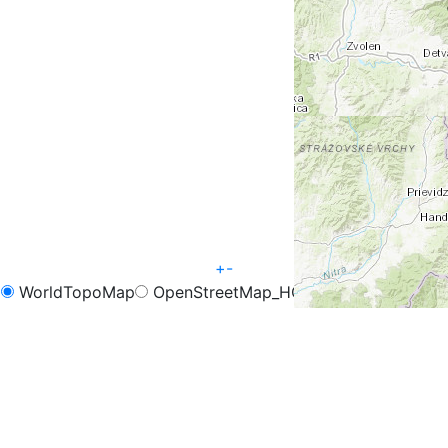
+
-
WorldTopoMap
OpenStreetMap_HOT
OpenCycleMap
FreeMap.sk - Turistika
FreeMap.sk - Cyklistika
Google Map
Google Hybrid
Leaflet
| Tiles © Esri — Esri, DeLorme, NAVTEQ, TomTom,
Intermap, iPC, USGS, FAO, NPS, NRCAN, GeoBase,
Kadaster NL, Ordnance Survey, Esri Japan, METI, Esri