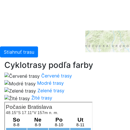
China (Hong Kong), and the GIS User Community
Stiahnuť trasu
Cyklotrasy podľa farby
Červené trasy
Modré trasy
Zelené trasy
Žlté trasy