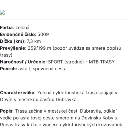
Farba:
zelená
Evidenčné číslo:
5009
Dĺžka (km):
7,3 km
Prevýšenie:
259/199 m (pozor uvádza sa smere popisu
trasy)
Náročnosť / Určenie:
SPORT (stredné) - MTB TRASY
Povrch:
asfalt, spevnená cesta
Charakteristika:
Zelená cykloturistická trasa spájajúca
Devín s mestskou časťou Dúbravka.
Popis:
Trasa začína v mestskej časti Dúbravka, odkiaľ
vedie po asfaltovej ceste smerom na Devínsku Kobylu.
Počas trasy križuje viacero cykloturistických križovatiek.