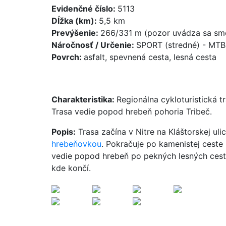
Evidenčné číslo:
5113
Dĺžka (km):
5,5 km
Prevýšenie:
266/331 m (pozor uvádza sa sme
Náročnosť / Určenie:
SPORT (stredné) - MT
Povrch:
asfalt, spevnená cesta, lesná cesta
Charakteristika:
Regionálna cykloturistická t
Trasa vedie popod hrebeň pohoria Tribeč.
Popis:
Trasa začína v Nitre na Kláštorskej uli
hrebeňovkou
. Pokračuje po kamenistej cest
vedie popod hrebeň po pekných lesných cest
kde končí.