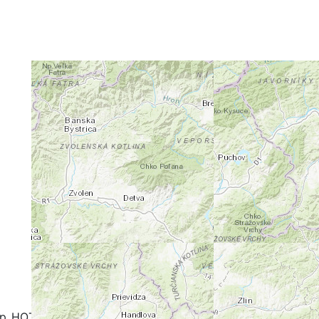
+
-
ap_HOT
OpenCycleMap
FreeMap.sk - Turistika