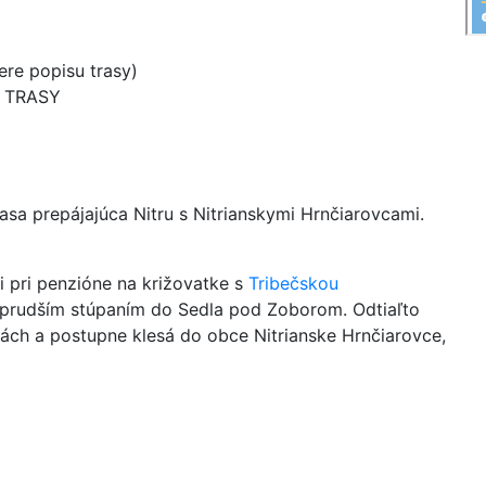
re popisu trasy)
B TRASY
rasa prepájajúca Nitru s Nitrianskymi Hrnčiarovcami.
ci pri penzióne na križovatke s
Tribečskou
e prudším stúpaním do Sedla pod Zoborom. Odtiaľto
ách a postupne klesá do obce Nitrianske Hrnčiarovce,