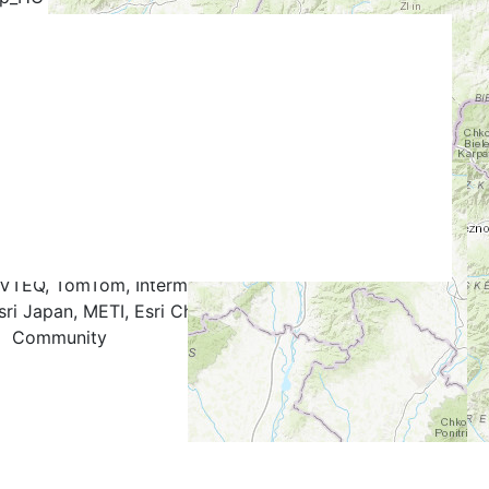
stika
Google Map
Google Hybrid
k
.4
0.5
0.6
0.7
0.8
0.9
1.0
NAVTEQ, TomTom, Intermap, iPC, USGS, FAO, NPS, NRCAN,
ri Japan, METI, Esri China (Hong Kong), and the GIS User
Community