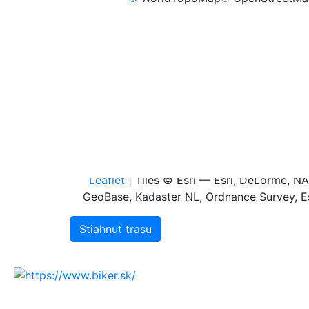
FreeMap.sk - Cykli
m
1.0
0.8
0.6
0.4
0.2
0.0
0.0
0.1
0.2
0.3
0
Leaflet
| Tiles © Esri — Esri, DeLorme, 
GeoBase, Kadaster NL, Ordnance Survey, Es
Stiahnuť trasu