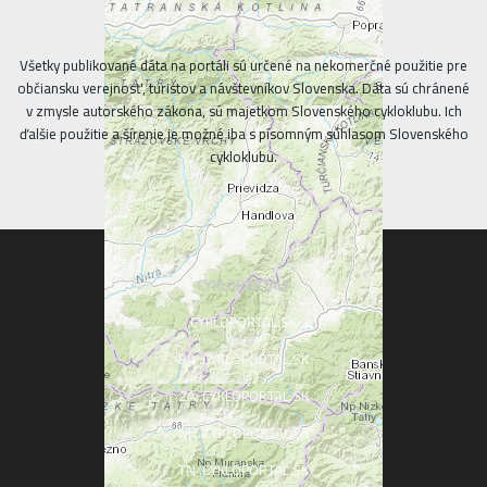
Všetky publikované dáta na portáli sú určené na nekomerčné použitie pre
občiansku verejnosť, turistov a návštevníkov Slovenska. Dáta sú chránené
v zmysle autorského zákona, sú majetkom Slovenského cykloklubu. Ich
ďalšie použitie a šírenie je možné iba s písomným súhlasom Slovenského
cykloklubu.
CYKLOPORTALY
CYKLOPORTAL.SK
BA .CYKLOPORTAL.SK
ZA .CYKLOPORTAL.SK
NR .CYKLOPORTAL.SK
TN .CYKLOPORTAL.SK