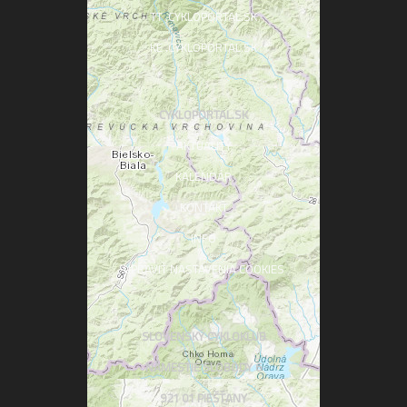
TT .CYKLOPORTAL.SK
KE .CYKLOPORTAL.SK
CYKLOPORTAL.SK
AKTUALITY
KALENDÁR
KONTAKT
INFO
UPRAVIŤ NASTAVENIA COOKIES
SLOVENSKÝ CYKLOKLUB
NÁMESTIE SLOBODY 6
921 01 PIEŠŤANY