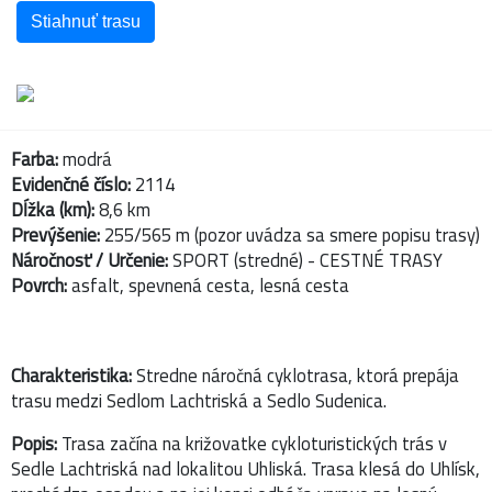
Stiahnuť trasu
Farba:
modrá
Evidenčné číslo:
2114
Dĺžka (km):
8,6 km
Prevýšenie:
255/565 m (pozor uvádza sa smere popisu trasy)
Náročnosť / Určenie:
SPORT (stredné) - CESTNÉ TRASY
Povrch:
asfalt, spevnená cesta, lesná cesta
Charakteristika:
Stredne náročná cyklotrasa, ktorá prepája
trasu medzi Sedlom Lachtriská a Sedlo Sudenica.
Popis:
Trasa začína na križovatke cykloturistických trás v
Sedle Lachtriská nad lokalitou Uhliská. Trasa klesá do Uhlísk,