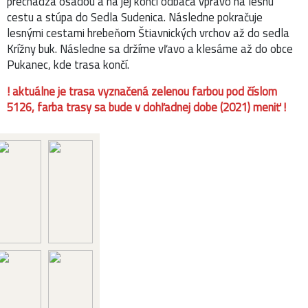
prechádza osadou a na jej konci odbáča vpravo na lesnú
cestu a stúpa do Sedla Sudenica. Následne pokračuje
lesnými cestami hrebeňom Štiavnických vrchov až do sedla
Krížny buk. Následne sa držíme vľavo a klesáme až do obce
Pukanec, kde trasa končí.
! aktuálne je trasa vyznačená zelenou farbou pod číslom
5126, farba trasy sa bude v dohľadnej dobe (2021) meniť !