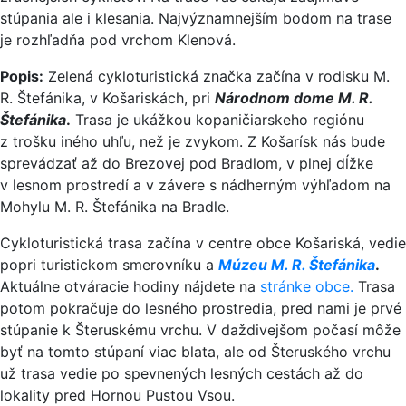
stúpania ale i klesania. Najvýznamnejším bodom na trase
je rozhľadňa pod vrchom Klenová.
Popis:
Zelená cykloturistická značka začína v rodisku M.
R. Štefánika, v Košariskách, pri
Národnom dome M. R.
Štefánika
.
Trasa je ukážkou kopaničiarskeho regiónu
z trošku iného uhľu, než je zvykom. Z Košarísk nás bude
sprevádzať až do Brezovej pod Bradlom, v plnej dĺžke
v lesnom prostredí a v závere s nádherným výhľadom na
Mohylu M. R. Štefánika na Bradle.
Cykloturistická trasa začína v centre obce Košariská, vedie
popri turistickom smerovníku a
Múzeu M. R. Štefánika
.
Aktuálne otváracie hodiny nájdete na
stránke obce.
Trasa
potom pokračuje do lesného prostredia, pred nami je prvé
stúpanie k Šteruskému vrchu. V daždivejšom počasí môže
byť na tomto stúpaní viac blata, ale od Šteruského vrchu
už trasa vedie po spevnených lesných cestách až do
lokality pred Hornou Pustou Vsou.