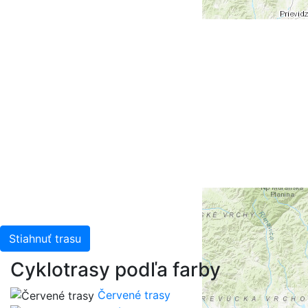
+
-
Leaflet
| Tiles © Esri — Esri, DeLorme, NAVTEQ, TomTom,
Intermap, iPC, USGS, FAO, NPS, NRCAN, GeoBase,
Kadaster NL, Ordnance Survey, Esri Japan, METI, Esri
China (Hong Kong), and the GIS User Community
Stiahnuť trasu
Cyklotrasy podľa farby
Červené trasy