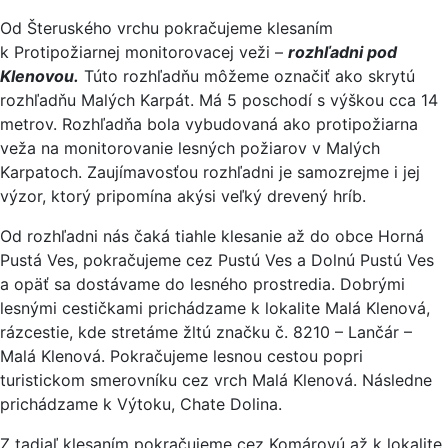
Od Šteruského vrchu pokračujeme klesaním
k Protipožiarnej monitorovacej veži –
rozhľadni pod
Klenovou.
Túto rozhľadňu môžeme označiť ako skrytú
rozhľadňu Malých Karpát. Má 5 poschodí s výškou cca 14
metrov. Rozhľadňa bola vybudovaná ako protipožiarna
veža na monitorovanie lesných požiarov v Malých
Karpatoch. Zaujímavosťou rozhľadni je samozrejme i jej
výzor, ktorý pripomína akýsi veľký drevený hríb.
Od rozhľadni nás čaká tiahle klesanie až do obce Horná
Pustá Ves, pokračujeme cez Pustú Ves a Dolnú Pustú Ves
a opäť sa dostávame do lesného prostredia. Dobrými
lesnými cestičkami prichádzame k lokalite Malá Klenová,
rázcestie, kde stretáme žltú značku č. 8210 – Lančár –
Malá Klenová. Pokračujeme lesnou cestou popri
turistickom smerovníku cez vrch Malá Klenová. Následne
prichádzame k Výtoku, Chate Dolina.
Z tadiaľ klesaním pokračujeme cez Komárovú až k lokalite