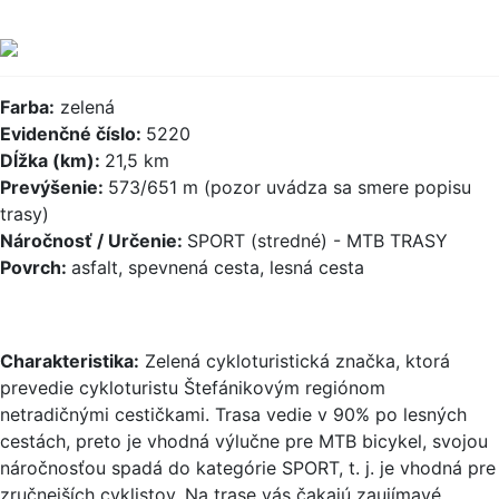
Farba:
zelená
Evidenčné číslo:
5220
Dĺžka (km):
21,5 km
Prevýšenie:
573/651 m (pozor uvádza sa smere popisu
trasy)
Náročnosť / Určenie:
SPORT (stredné) - MTB TRASY
Povrch:
asfalt, spevnená cesta, lesná cesta
Charakteristika:
Zelená cykloturistická značka, ktorá
prevedie cykloturistu Štefánikovým regiónom
netradičnými cestičkami. Trasa vedie v 90% po lesných
cestách, preto je vhodná výlučne pre MTB bicykel, svojou
náročnosťou spadá do kategórie SPORT, t. j. je vhodná pre
zručnejších cyklistov. Na trase vás čakajú zaujímavé