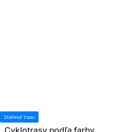
Stiahnuť trasu
Cyklotrasy podľa farby