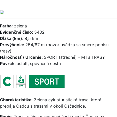
Farba:
zelená
Evidenčné číslo:
5402
Dĺžka (km):
8,5 km
Prevýšenie:
254/87 m (pozor uvádza sa smere popisu
trasy)
Náročnosť / Určenie:
SPORT (stredné) - MTB TRASY
Povrch:
asfalt, spevnená cesta
Charakteristika:
Zelená cykloturistická trasa, ktorá
prepája Čadcu s trasami v okolí Oščadnice.
Popis:
Trasa začína v severnej časti mesta Čadca na