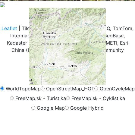
+
-
Leaflet
| Tiles © Esri — Esri, DeLorme, NAVTEQ, TomTom,
Intermap, iPC, USGS, FAO, NPS, NRCAN, GeoBase,
Kadaster NL, Ordnance Survey, Esri Japan, METI, Esri
China (Hong Kong), and the GIS User Community
WorldTopoMap
OpenStreetMap_HOT
OpenCycleMap
FreeMap.sk - Turistika
FreeMap.sk - Cyklistika
Google Map
Google Hybrid