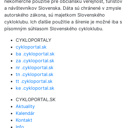
nekomerčné použitie pre občiansku verejnosť, turistov
a návštevníkov Slovenska. Dáta sú chránené v zmysle
autorského zákona, sú majetkom Slovenského
cykloklubu. Ich ďalšie použitie a šírenie je možné iba s
písomným súhlasom Slovenského cykloklubu.
CYKLOPORTALY
cykloportal.sk
ba .cykloportal.sk
za .cykloportal.sk
nr .cykloportal.sk
tn .cykloportal.sk
tt .cykloportal.sk
ke .cykloportal.sk
CYKLOPORTAL.SK
Aktuality
Kalendár
Kontakt
Info