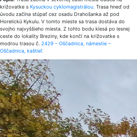
križovatke s
Kysuckou cyklomagistrálou.
Trasa hneď od
úvodu začína stúpať cez osadu Drahošanka až pod
Horelickú Kykulu. V tomto mieste sa trasa dostáva do
svojho najvyššieho miesta. Z tohto bodu klesá po lesnej
ceste do lokality Breziny, kde končí na križovatke s
modrou trasou č.
2429 – Oščadnica, námestie –
Oščadnica, kaštieľ.