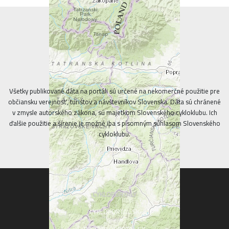
Všetky publikované dáta na portáli sú určené na nekomerčné použitie pre
občiansku verejnosť, turistov a návštevníkov Slovenska. Dáta sú chránené
v zmysle autorského zákona, sú majetkom Slovenského cykloklubu. Ich
ďalšie použitie a šírenie je možné iba s písomným súhlasom Slovenského
cykloklubu.
CYKLOPORTALY
CYKLOPORTAL.SK