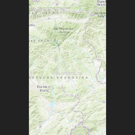
BA .CYKLOPORTAL.SK
ZA .CYKLOPORTAL.SK
NR .CYKLOPORTAL.SK
TN .CYKLOPORTAL.SK
TT .CYKLOPORTAL.SK
KE .CYKLOPORTAL.SK
CYKLOPORTAL.SK
AKTUALITY
KALENDÁR
KONTAKT
INFO
UPRAVIŤ NASTAVENIA COOKIES