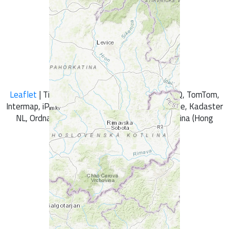
+
-
Leaflet
| Tiles © Esri — Esri, DeLorme, NAVTEQ, TomTom,
Intermap, iPC, USGS, FAO, NPS, NRCAN, GeoBase, Kadaster
NL, Ordnance Survey, Esri Japan, METI, Esri China (Hong
Kong), and the GIS User Community