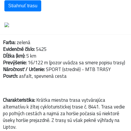
Stiahnuť trasu
Farba:
zelená
Evidenčné číslo:
5425
Dĺžka (km):
5 km
Prevýšenie:
16/122 m (pozor uvádza sa smere popisu trasy)
Náročnosť / Určenie:
SPORT (stredné) - MTB TRASY
Povrch:
asfalt, spevnená cesta
Charakteristika:
Krátka miestna trasa vytvárajúca
alternatívu k žltej cykloturistickej trase č. 8441. Trasa vedie
po poľných cestách a najmä za horšie počasia sú niektoré
úseky horšie prejazdné. Z trasy sú však pekné výhľady na
Liptov.