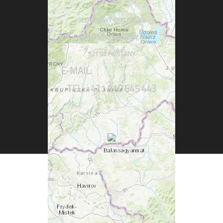
SLOVENSKÝ CYKLOKLUB
NÁMESTIE SLOBODY 6
921 01 PIEŠŤANY
E-MAIL:
OFFICE@CYKLOKLUB.SK
TEL: +421 910 645 443