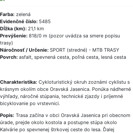
Farba:
zelená
Evidenčné číslo:
5485
Dĺžka (km):
21,1 km
Prevýšenie:
818/0 m (pozor uvádza sa smere popisu
trasy)
Náročnosť / Určenie:
SPORT (stredné) - MTB TRASY
Povrch:
asfalt, spevnená cesta, poľná cesta, lesná cesta
Charakteristika:
Cykloturistický okruh zoznámi cyklistu s
krásnym okolím obce Oravská Jasenica. Ponúka nádherné
výhľady, náročné stúpania, technické zjazdy i príjemné
bicyklovanie po vrstevnici.
Popis:
Trasa začína v obci Oravská Jasenica pri obecnom
úrade, prejde okolo kostola a postupne stúpa okolo
Kalvárie po spevnenej štrkovej ceste do lesa. Ďalej