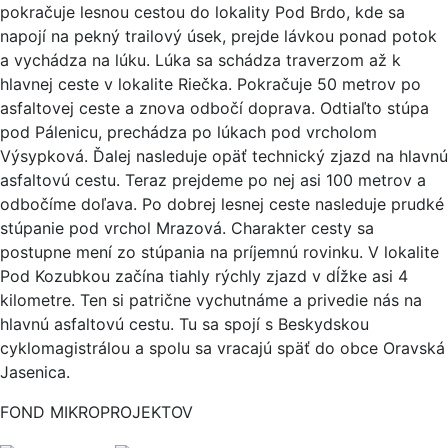
pokračuje lesnou cestou do lokality Pod Brdo, kde sa
napojí na pekný trailový úsek, prejde lávkou ponad potok
a vychádza na lúku. Lúka sa schádza traverzom až k
hlavnej ceste v lokalite Riečka. Pokračuje 50 metrov po
asfaltovej ceste a znova odbočí doprava. Odtiaľto stúpa
pod Pálenicu, prechádza po lúkach pod vrcholom
Výsypková. Ďalej nasleduje opäť technický zjazd na hlavnú
asfaltovú cestu. Teraz prejdeme po nej asi 100 metrov a
odbočíme doľava. Po dobrej lesnej ceste nasleduje prudké
stúpanie pod vrchol Mrazová. Charakter cesty sa
postupne mení zo stúpania na príjemnú rovinku. V lokalite
Pod Kozubkou začína tiahly rýchly zjazd v dĺžke asi 4
kilometre. Ten si patrične vychutnáme a privedie nás na
hlavnú asfaltovú cestu. Tu sa spojí s Beskydskou
cyklomagistrálou a spolu sa vracajú späť do obce Oravská
Jasenica.
FOND MIKROPROJEKTOV