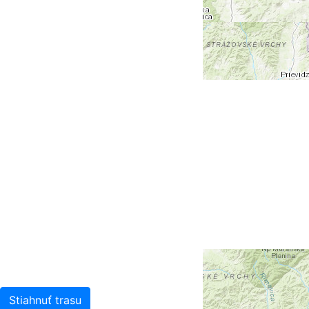
+
-
Leaflet
| Tiles © Esri — Esri, DeLorme, NAVTEQ, TomTom,
Intermap, iPC, USGS, FAO, NPS, NRCAN, GeoBase,
Kadaster NL, Ordnance Survey, Esri Japan, METI, Esri
China (Hong Kong), and the GIS User Community
Stiahnuť trasu