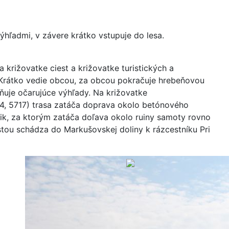
ýhľadmi, v závere krátko vstupuje do lesa.
a križovatke ciest a križovatke turistických a
. Krátko vedie obcou, za obcou pokračuje hrebeňovou
uje očarujúce výhľady. Na križovatke
714, 5717) trasa zatáča doprava okolo betónového
čik, za ktorým zatáča doľava okolo ruiny samoty rovno
estou schádza do Markušovskej doliny k rázcestníku Pri