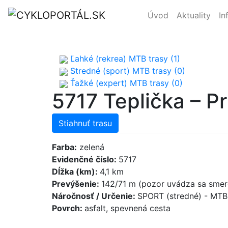
Úvod
Aktuality
In
Ľahké (rekrea) MTB trasy (1)
Stredné (sport) MTB trasy (0)
Ťažké (expert) MTB trasy (0)
5717 Teplička – Pr
Stiahnuť trasu
Farba:
zelená
Evidenčné číslo:
5717
Dĺžka (km):
4,1 km
Prevýšenie:
142/71 m (pozor uvádza sa smer
Náročnosť / Určenie:
SPORT (stredné) - MT
Povrch:
asfalt, spevnená cesta