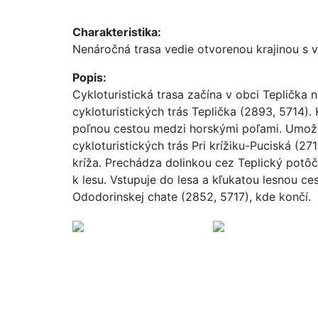
Charakteristika:
Nenáročná trasa vedie otvorenou krajinou s v
Popis:
Cykloturistická trasa začína v obci Teplička n
cykloturistických trás Teplička (2893, 5714)
poľnou cestou medzi horskými poľami. Umožň
cykloturistických trás Pri krížiku-Puciská (2
kríža. Prechádza dolinkou cez Teplický potô
k lesu. Vstupuje do lesa a kľukatou lesnou c
Ododorinskej chate (2852, 5717), kde končí.