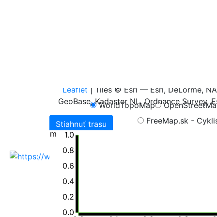
Leaflet
| Tiles © Esri — Esri, DeLorme, 
GeoBase, Kadaster NL, Ordnance Survey, Es
WorldTopoMap
OpenStreetM
FreeMap.sk - Cykli
Stiahnuť trasu
m
1.0
0.8
0.6
0.4
0.2
Všetky publikované dáta na portáli sú urče
chránené v zmysle autorského zákona, sú m
0.0