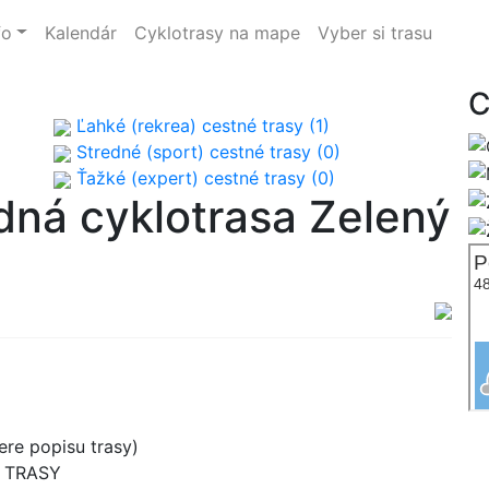
fo
Kalendár
Cyklotrasy na mape
Vyber si trasu
C
Ľahké (rekrea) cestné trasy (1)
Stredné (sport) cestné trasy (0)
Ťažké (expert) cestné trasy (0)
dná cyklotrasa Zelený
re popisu trasy)
B TRASY