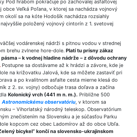
tky Pod hrabom pokračuje po zachovalej asfaltovej
j obce Veľká Poľana, v ktorej sa nachádza vojnový
om okolí sa na kóte Hodošík nachádza rozsiahly
 najvyššie položený vojnový cintorín z 1. svetovej
jväčšej vodárenskej nádrži s pitnou vodou v strednej
om brehu zvlnene hore-dole.
Platí tu prísny zákaz
o pásma – k vodnej hladine nádrže – z dôvodu ochrany
.
Postupne sa dostávame až k hrádzi a závore, kde je
dole na križovatku Jalová, kde sa môžete zastaviť pri
ava a po kvalitnom asfalte cesta mierne klesá do
ík z 2. sv. vojny) odbočuje trasa doľava a začína
edla
Kolonický vrch (441 m n. m.).
Približne 500
k
Astronomickému observatóriu
, v ktorom sa
nsku – Vihorlatský národný teleskop. Observatórium
ným znečistením na Slovensku a je súčasťou Parku
le dole kopcom cez obec Ladomírov až do obce Ubľa.
Zelený bicykel“ končí na slovensko-ukrajinskom