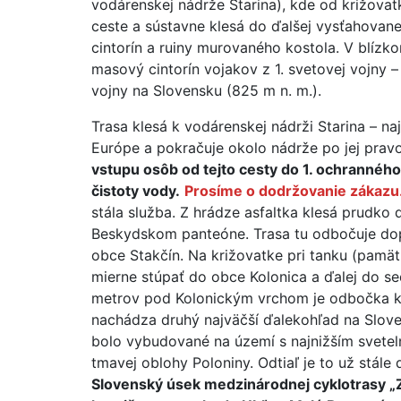
vodárenskej nádrže Starina), kde od križova
ceste a sústavne klesá do ďalšej vysťahovane
cintorín a ruiny murovaného kostola. V blízk
masový cintorín vojakov z 1. svetovej vojny –
vojny na Slovensku (825 m n. m.).
Trasa klesá k vodárenskej nádrži Starina – na
Európe a pokračuje okolo nádrže po jej prav
vstupu osôb od tejto cesty do 1. ochrannéh
čistoty vody.
Prosíme o dodržovanie zákazu
stála služba. Z hrádze asfaltka klesá prudko 
Beskydskom panteóne. Trasa tu odbočuje dopr
obce Stakčín. Na križovatke pri tanku (pamätn
mierne stúpať do obce Kolonica a ďalej do s
metrov pod Kolonickým vrchom je odbočka 
nachádza druhý najväčší ďalekohľad na Slove
bolo vybudované na území s najnižším svetel
tmavej oblohy Poloniny. Odtiaľ je to už stá
Slovenský úsek medzinárodnej cyklotrasy „