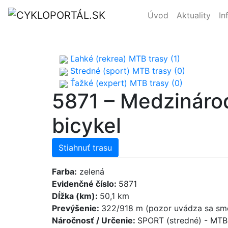
Úvod
Aktuality
In
Ľahké (rekrea) MTB trasy (1)
Stredné (sport) MTB trasy (0)
Ťažké (expert) MTB trasy (0)
5871 – Medzináro
bicykel
Stiahnuť trasu
Farba:
zelená
Evidenčné číslo:
5871
Dĺžka (km):
50,1 km
Prevýšenie:
322/918 m (pozor uvádza sa sme
Náročnosť / Určenie:
SPORT (stredné) - MT