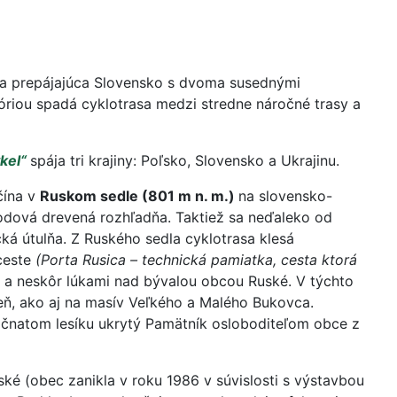
čka prepájajúca Slovensko s dvoma susednými
óriou spadá cyklotrasa medzi stredne náročné trasy a
kel“
spája tri krajiny: Poľsko, Slovensko a Ukrajinu.
čína v
Ruskom sedle (801 m n. m.)
na slovensko-
odová drevená rozhľadňa. Taktiež sa neďaleko od
cká útulňa. Z Ruského sedla cyklotrasa klesá
ceste
(Porta Rusica – technická pamiatka, cesta ktorá
 a neskôr lúkami nad bývalou obcou Ruské. V týchto
eň, ako aj na masív Veľkého a Malého Bukovca.
hličnatom lesíku ukrytý Pamätník osloboditeľom obce z
ké (obec zanikla v roku 1986 v súvislosti s výstavbou