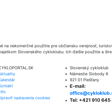
né na nekomerčné použitie pre občiansku verejnosť, turist
ajetkom Slovenského cykloklubu. Ich ďalšie použitie a ší
CYKLOPORTAL.SK
Slovenský cykloklub
Aktuality
Námestie Slobody 6
Kalendár
921 01 Piešťany
Kontakt
E-mail:
Info
office@cykloklub.
Upraviť nastavenia cookies
Tel: +421 910 645