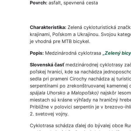
Povrch:
asfalt, spevnená cesta
Charakteristika:
Zelená cykloturistická zna
krajinami, Poľskom a Ukrajinou. Svojou kateg
je vhodná pre MTB bicykel.
Popis:
Medzinárodná cyklotrasa
„Zelený bicy
Slovenská časť
medzinárodnej cyklotrasy za
poľskej hranici, kde sa nachádza jednoposch
sedla pri prameni Cirochy nachádza aj turisti
serpentínami po zrekonštruovanej kamennej 
spájala Uhorsko a Malopoľsko)
najskôr lesom
miestach sú krásne výhľady na hraničný hreb
Približne v polovici serpentín je v brezovo-i
2. svetovej vojny.
Cyklotrasa schádza ďalej do bývalej obce Rus