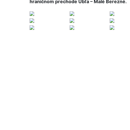
hraničnom prechode Ubľa – Malé Berezné.