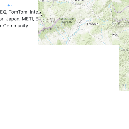
+
-
TEQ, TomTom, Intermap, iPC, USGS, FAO, NPS, NRCAN,
ri Japan, METI, Esri China (Hong Kong), and the GIS
r Community