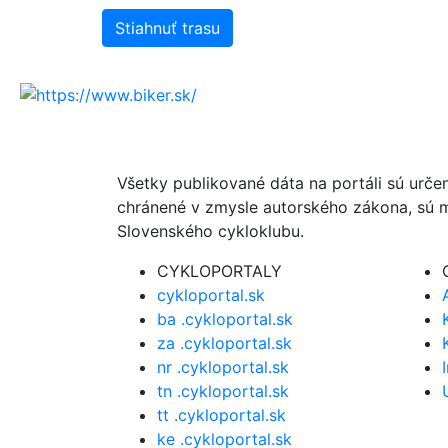
Stiahnuť trasu
Všetky publikované dáta na portáli sú urče
chránené v zmysle autorského zákona, sú m
Slovenského cykloklubu.
CYKLOPORTALY
cykloportal.sk
ba .cykloportal.sk
za .cykloportal.sk
nr .cykloportal.sk
tn .cykloportal.sk
tt .cykloportal.sk
ke .cykloportal.sk