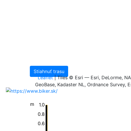
Stiahnuť trasu
Leaflet
| Tiles © Esri — Esri, DeLorme, 
GeoBase, Kadaster NL, Ordnance Survey, Es
m
1.0
0.8
Všetky publikované dáta na portáli sú urče
0.6
chránené v zmysle autorského zákona, sú m
Slovenského cykloklubu.