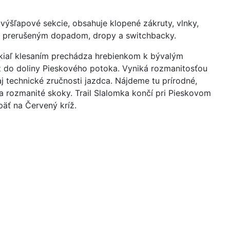
výšľapové sekcie, obsahuje klopené zákruty, vlnky,
 s prerušeným dopadom, dropy a switchbacky.
odkiaľ klesaním prechádza hrebienkom k bývalým
až do doliny Pieskového potoka. Vyniká rozmanitosťou
aj technické zručnosti jazdca. Nájdeme tu prírodné,
 a rozmanité skoky. Trail Slalomka končí pri Pieskovom
äť na Červený kríž.