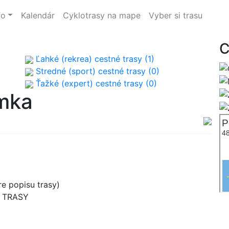
fo
Kalendár
Cyklotrasy na mape
Vyber si trasu
C
Ľahké (rekrea) cestné trasy (1)
Stredné (sport) cestné trasy (0)
Ťažké (expert) cestné trasy (0)
omka
e popisu trasy)
B TRASY