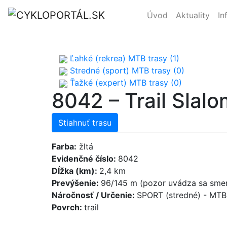
Úvod
Aktuality
In
Ľahké (rekrea) MTB trasy (1)
Stredné (sport) MTB trasy (0)
Ťažké (expert) MTB trasy (0)
8042 – Trail Slal
Stiahnuť trasu
Farba:
žltá
Evidenčné číslo:
8042
Dĺžka (km):
2,4 km
Prevýšenie:
96/145 m (pozor uvádza sa smer
Náročnosť / Určenie:
SPORT (stredné) - MT
Povrch:
trail