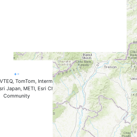
+
-
NAVTEQ, TomTom, Intermap, iPC, USGS, FAO, NPS, NRCAN,
ri Japan, METI, Esri China (Hong Kong), and the GIS User
Community
né na nekomerčné použitie pre občiansku verejnosť, turist
ajetkom Slovenského cykloklubu. Ich ďalšie použitie a ší