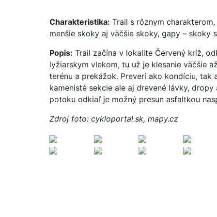
Charakteristika:
Trail s rôznym charakterom, 
menšie skoky aj väčšie skoky, gapy – skoky
Popis:
Trail začína v lokalite Červený kríž, 
lyžiarskym vlekom, tu už je klesanie väčšie 
terénu a prekážok. Preverí ako kondíciu, tak 
kamenisté sekcie ale aj drevené lávky, dropy
potoku odkiaľ je možný presun asfaltkou nasp
Zdroj foto: cykloportal.sk, mapy.cz