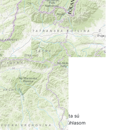
ov a návštevníkov Slovenska. Dáta sú
renie je možné iba s písomným súhlasom